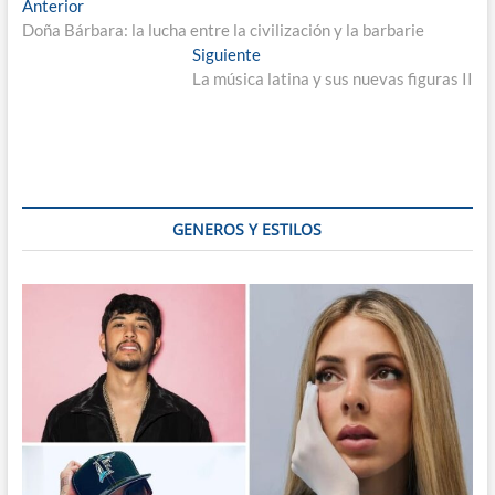
Navegación
Entrada
Anterior
anterior:
Doña Bárbara: la lucha entre la civilización y la barbarie
de
Entrada
Siguiente
entradas
siguiente:
La música latina y sus nuevas figuras II
GENEROS Y ESTILOS