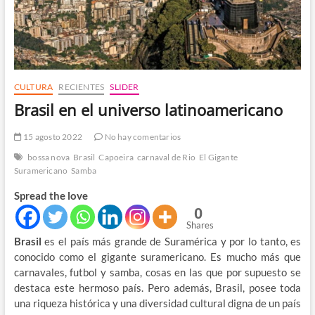
CULTURA
RECIENTES
SLIDER
Brasil en el universo latinoamericano
15 agosto 2022
No hay comentarios
bossa nova
Brasil
Capoeira
carnaval de Rio
El Gigante
Suramericano
Samba
Spread the love
0
Shares
Brasil
es el país más grande de Suramérica y por lo tanto, es
conocido como el gigante suramericano. Es mucho más que
carnavales, futbol y samba, cosas en las que por supuesto se
destaca este hermoso país. Pero además, Brasil, posee toda
una riqueza histórica y una diversidad cultural digna de un país