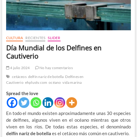
CULTURA
RECIENTES
SLIDER
Día Mundial de los Delfines en
Cautiverio
4 julio 2024
No hay comentarios
cetáceos
delfín nariz de botella
Delfines en
Cautiverio
ehplustv.com
océano
vida marina
Spread the love
En todo el mundo existen aproximadamente unas 30 especies
de delfines, algunos viven en el océano mientras que otros
viven en los ríos. De todas estas especies, el denominado
delfín nariz de botella
es el cetáceo más común en cautiverio.