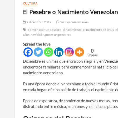
CULTURA
El Pesebre o Nacimiento Venezolan
9 diciembre 2019
No hay comentarios
cómo hacer un pesebre
el nacimiento
el nacimiento de jesús
el
Dios
navidad
Qué es un pesebre?
Spread the love
0
Shares
Diciembre es un mes que entra con alegría y en Venezue
encuentros familiares para conmemorar el natalicio del 
nacimiento venezolano.
Es una época donde el venezolano y todo el mundo Crist
en cada hogar, oficina o sitio de trabajo, el nacimiento d
Epoca de esperanza, de comienzo de nuevas metas, reco
disfrutando entre música, reuniones y deliciosos plato