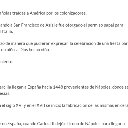
añolas traídas a América por los colonizadores.
ando a San Francisco de Asís le fue otorgado el permiso papal para
 Italia.
nizó de manera que pudieran expresar la celebración de una fiesta pa
un niño, a Dios hecho niño.
imiento.
arcilla llegan a España hacia 1448 provenientes de Nápoles, donde s
esias.
l siglo XVI y en el XVII se inició la fabricación de las mismas en cer
e en España, cuando Carlos III dejó el trono de Nápoles para llegar a