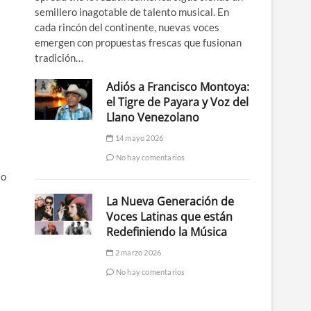
semillero inagotable de talento musical. En
cada rincón del continente, nuevas voces
emergen con propuestas frescas que fusionan
tradición…
Adiós a Francisco Montoya:
el Tigre de Payara y Voz del
Llano Venezolano
14 mayo 2026
No hay comentarios
 o
La Nueva Generación de
Voces Latinas que están
Redefiniendo la Música
2 marzo 2026
No hay comentarios