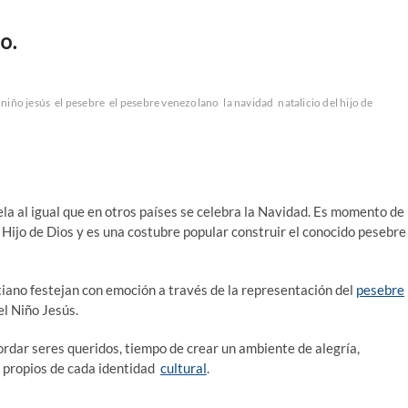
o.
 niño jesús
el pesebre
el pesebre venezolano
la navidad
natalicio del hijo de
la al igual que en otros países se celebra la Navidad. Es momento de
Hijo de Dios y es una costubre popular construir el conocido pesebre
iano festejan con emoción a través de la representación del
pesebre
el Niño Jesús.
rdar seres queridos, tiempo de crear un ambiente de alegría,
s propios de cada identidad
cultural
.