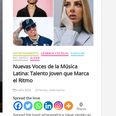
n
ú
ENTRETENIMIENTO
GÉNEROS Y ESTILOS
POPULAR
RECIENTES
SLIDER
Nuevas Voces de la Música
Latina: Talento Joven que Marca
el Ritmo
6 julio 2026
No hay comentarios
Spread the love
0
Shares
Spread the loveLatinoamérica sigue siendo un