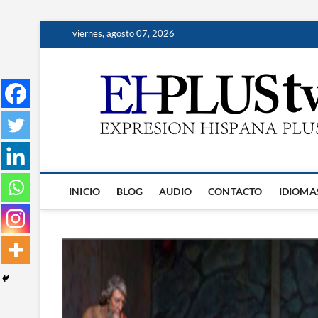
Saltar
viernes, agosto 07, 2026
al
contenido
INICIO
BLOG
AUDIO
CONTACTO
IDIOMA