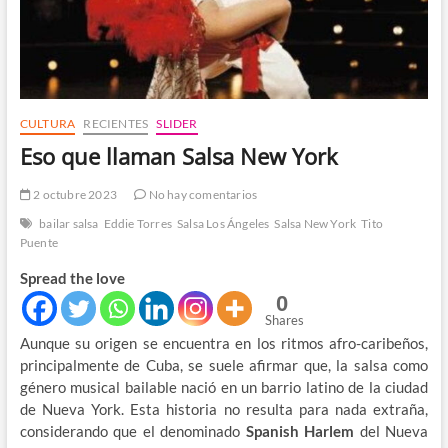
CULTURA
RECIENTES
SLIDER
Eso que llaman Salsa New York
2 octubre 2023
No hay comentarios
bailar salsa
Eddie Torres
Salsa Los Ángeles
Salsa New York
Tito
Puente
Spread the love
0
Shares
Aunque su origen se encuentra en los ritmos afro-caribeños,
principalmente de Cuba, se suele afirmar que, la salsa como
género musical bailable nació en un barrio latino de la ciudad
de Nueva York. Esta historia no resulta para nada extraña,
considerando que el denominado
Spanish Harlem
del Nueva