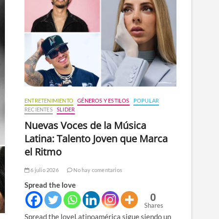
n
ú
ENTRETENIMIENTO
GÉNEROS Y ESTILOS
POPULAR
RECIENTES
SLIDER
Nuevas Voces de la Música
Latina: Talento Joven que Marca
el Ritmo
6 julio 2026
No hay comentarios
Spread the love
0
Shares
Spread the loveLatinoamérica sigue siendo un