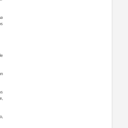
ha
os
de
un
as
e,
o,