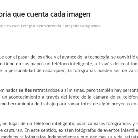
storia que cuenta cada imagen
hplustv.com
Fotografía en Venezuela
Fotógrafos Aragüeños
ue con el pasar de los años y el avance de la tecnología, se convirtió 
do tiene en sus manos un teléfono inteligente, a través del cual to
e la personalidad de cada quien, la fotografías pueden ser de vari
nominados
selfies
retratándose a sí mismas, pero también hay person
r un acontecimiento a través del lente de la cámara de su teléfon
como herramienta de trabajo para tomar fotos de algún proyecto en 
 en lugar de un teléfono inteligente, usan cámaras fotográficas y 
e capturan. En este sentido, existen fotógrafos de eventos infantile
e modelos y fotógrafos independientes que dedican su vida retrat