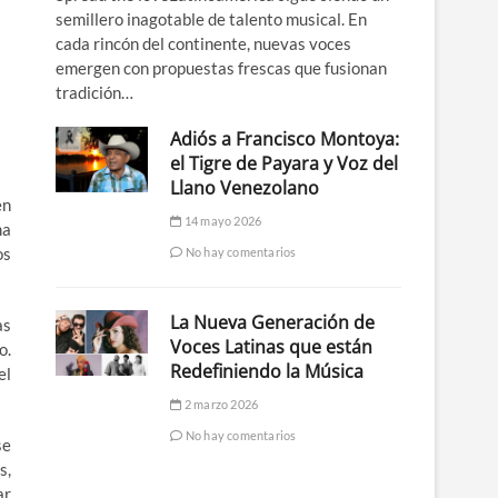
semillero inagotable de talento musical. En
cada rincón del continente, nuevas voces
emergen con propuestas frescas que fusionan
tradición…
Adiós a Francisco Montoya:
el Tigre de Payara y Voz del
Llano Venezolano
en
14 mayo 2026
ma
os
No hay comentarios
La Nueva Generación de
as
Voces Latinas que están
o.
Redefiniendo la Música
el
2 marzo 2026
No hay comentarios
se
s,
ar