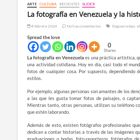
ARTE
CULTURA
RECIENTES
SLIDER
La fotografía en Venezuela y la hi
8 febrero 2024
No hay comentarios
Daguerrotipo
e
Spread the love
0
Shares
La fotografía en Venezuela
es una práctica artística, q
una actividad cotidiana. Hoy en día, casi todo el mun
fotos de cualquier cosa. Por supuesto, dependiendo d
estilos.
Por ejemplo, algunas personas son amantes de los de
a las que les gusta tomar fotos de paisajes, o capta
Mientras tanto, otras personas, utilizan su teléfono 
que estén laborando.
Además de esto, existen fotógrafos profesionales que,
dedican a contar historias a través de las imágenes qu
graduaciones o bodas, foto-reporteros, fotógrafos d