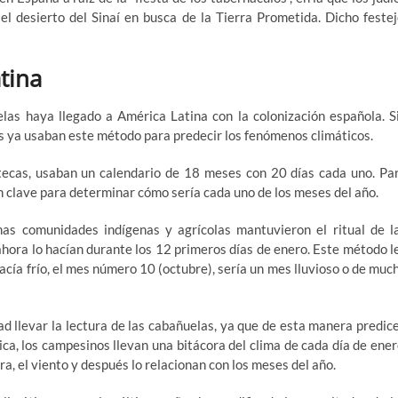
l desierto del Sinaí en busca de la Tierra Prometida. Dicho festej
tina
elas haya llegado a América Latina con la colonización española. S
s ya usaban este método para predecir los fenómenos climáticos.
ztecas, usaban un calendario de 18 meses con 20 días cada uno. Pa
n clave para determinar cómo sería cada uno de los meses del año.
as comunidades indígenas y agrícolas mantuvieron el ritual de l
ahora lo hacían durante los 12 primeros días de enero. Este método l
 hacía frío, el mes número 10 (octubre), sería un mes lluvioso o de muc
d llevar la lectura de las cabañuelas, ya que de esta manera predic
tica, los campesinos llevan una bitácora del clima de cada día de ener
ra, el viento y después lo relacionan con los meses del año.