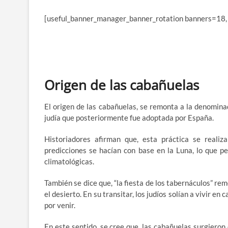
[useful_banner_manager_banner_rotation banners=18,
Origen de las cabañuelas
El origen de las cabañuelas, se remonta a la denominada
judía que posteriormente fue adoptada por España.
Historiadores afirman que, esta práctica se real
predicciones se hacían con base en la Luna, lo que p
climatológicas.
También se dice que, “la fiesta de los tabernáculos” re
el desierto. En su transitar, los judíos solían a vivir en
por venir.
En este sentido, se cree que, las cabañuelas surgieron e