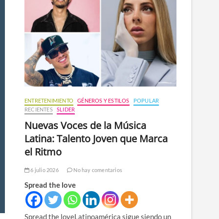
n
ú
ENTRETENIMIENTO
GÉNEROS Y ESTILOS
POPULAR
RECIENTES
SLIDER
Nuevas Voces de la Música
Latina: Talento Joven que Marca
el Ritmo
6 julio 2026
No hay comentarios
Spread the love
Spread the loveLatinoamérica sigue siendo un