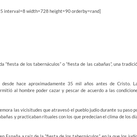
 5 interval=8 width=728 height=90 orderby=rand]
 “fiesta de los tabernáculos” o “fiesta de las cabañas”, una tradici
iza desde hace aproximadamente 35 mil años antes de Cristo. L
ermitió al hombre poder cazar y pescar de acuerdo a las condicion
memora las vicisitudes que atravesó el pueblo judío durante su paso p
 cabañas y practicaban rituales con los que predecían el clima de los dí
n España a raíz de la “fiesta de los tabernáculos”, en la que los judí