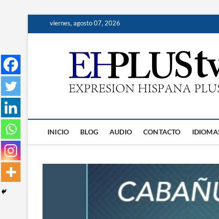
Saltar
viernes, agosto 07, 2026
al
contenido
INICIO
BLOG
AUDIO
CONTACTO
IDIOMA