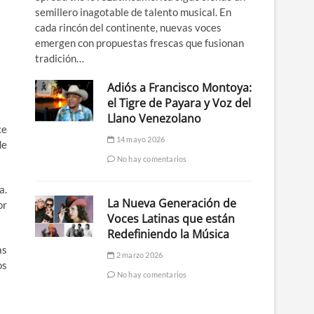
semillero inagotable de talento musical. En
cada rincón del continente, nuevas voces
emergen con propuestas frescas que fusionan
tradición…
Adiós a Francisco Montoya:
el Tigre de Payara y Voz del
Llano Venezolano
ce
14 mayo 2026
de
No hay comentarios
a.
La Nueva Generación de
or
Voces Latinas que están
Redefiniendo la Música
as
2 marzo 2026
os
No hay comentarios