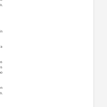
o,
in
ra
as
es
ho
en
o,