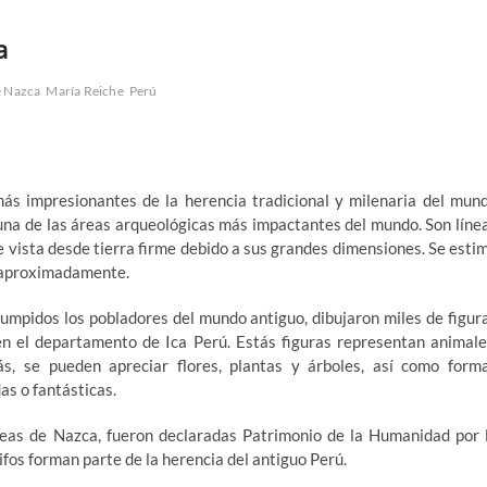
a
e Nazca
María Reiche
Perú
más impresionantes de la herencia tradicional y milenaria del mun
e una de las áreas arqueológicas más impactantes del mundo. Son líne
e vista desde tierra firme debido a sus grandes dimensiones. Se esti
o aproximadamente.
rumpidos los pobladores del mundo antiguo, dibujaron miles de figur
en el departamento de Ica Perú. Estás figuras representan animale
ás, se pueden apreciar flores, plantas y árboles, así como form
as o fantásticas.
íneas de Nazca, fueron declaradas Patrimonio de la Humanidad por 
os forman parte de la herencia del antiguo Perú.