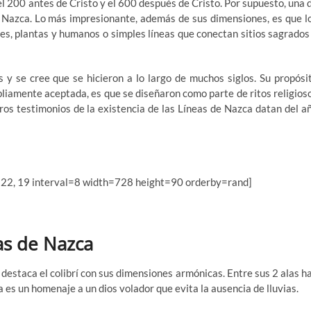
 el 200 antes de Cristo y el 600 después de Cristo. Por supuesto, una 
Nazca. Lo más impresionante, además de sus dimensiones, es que l
les, plantas y humanos o simples líneas que conectan sitios sagrados
s y se cree que se hicieron a lo largo de muchos siglos. Su propósi
pliamente aceptada, es que se diseñaron como parte de ritos religios
ros testimonios de la existencia de las Líneas de Nazca datan del a
 22, 19 interval=8 width=728 height=90 orderby=rand]
as de Nazca
 destaca el colibrí con sus dimensiones armónicas. Entre sus 2 alas h
 es un homenaje a un dios volador que evita la ausencia de lluvias.