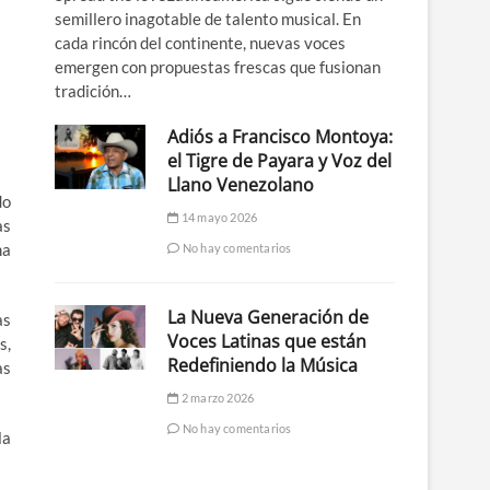
semillero inagotable de talento musical. En
cada rincón del continente, nuevas voces
emergen con propuestas frescas que fusionan
tradición…
Adiós a Francisco Montoya:
el Tigre de Payara y Voz del
Llano Venezolano
do
14 mayo 2026
as
ma
No hay comentarios
La Nueva Generación de
as
Voces Latinas que están
s,
Redefiniendo la Música
as
2 marzo 2026
No hay comentarios
la