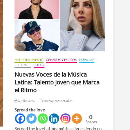
n
ú
ENTRETENIMIENTO
GÉNEROS Y ESTILOS
POPULAR
RECIENTES
SLIDER
Nuevas Voces de la Música
Latina: Talento Joven que Marca
el Ritmo
6 julio 2026
No hay comentarios
Spread the love
0
Shares
Spread the loveLatinoamérica sigue siendo un