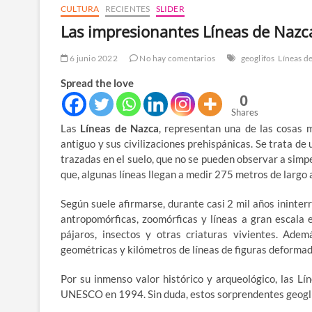
CULTURA
RECIENTES
SLIDER
Las impresionantes Líneas de Nazc
6 junio 2022
No hay comentarios
geoglifos
Líneas d
Spread the love
0
Shares
Las
Líneas de Nazca
, representan una de las cosas 
antiguo y sus civilizaciones prehispánicas. Se trata d
trazadas en el suelo, que no se pueden observar a simp
que, algunas líneas llegan a medir 275 metros de larg
Según suele afirmarse, durante casi 2 mil años ininter
antropomórficas, zoomórficas y líneas a gran escala 
pájaros, insectos y otras criaturas vivientes. Adem
geométricas y kilómetros de líneas de figuras deformad
Por su inmenso valor histórico y arqueológico, las L
UNESCO en 1994. Sin duda, estos sorprendentes geoglif