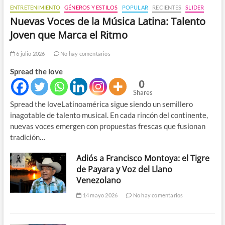
ENTRETENIMIENTO
GÉNEROS Y ESTILOS
POPULAR
RECIENTES
SLIDER
Nuevas Voces de la Música Latina: Talento
Joven que Marca el Ritmo
6 julio 2026
No hay comentarios
Spread the love
0
Shares
Spread the loveLatinoamérica sigue siendo un semillero
inagotable de talento musical. En cada rincón del continente,
nuevas voces emergen con propuestas frescas que fusionan
tradición…
Adiós a Francisco Montoya: el Tigre
de Payara y Voz del Llano
Venezolano
14 mayo 2026
No hay comentarios