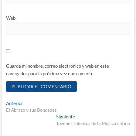
Web
Guarda mi nombre, correo electrónico y web en este
navegador para la próxima vez que comente.
Navegación
Entrada
Anterior
anterior:
El Abrazo y sus Bondades
de
Entrada
Siguiente
entradas
siguiente:
Jóvenes Talentos de la Música Latina