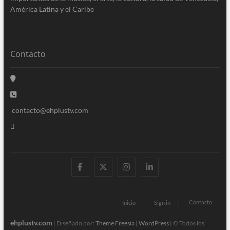
América Latina y el Caribe
Contacto
contacto@ehplustv.com
facebook
twitter
instagram
linkedin
Contacto
Inicio
Sign in
ehplustv.com
| Diseñado por:
Theme Freesia
|
WordPress
| © Todos los