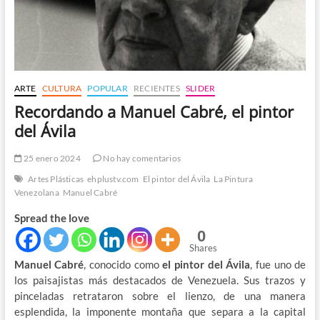
ARTE
CULTURA
POPULAR
RECIENTES
SLIDER
Recordando a Manuel Cabré, el pintor
del Ávila
25 enero 2024
No hay comentarios
Artes Plásticas
ehplustv.com
El pintor del Ávila
La Pintura
Venezolana
Manuel Cabré
Spread the love
0
Shares
Manuel Cabré
, conocido como
el pintor del Ávila
, fue uno de
los paisajistas más destacados de Venezuela. Sus trazos y
pinceladas retrataron sobre el lienzo, de una manera
esplendida, la imponente montaña que separa a la capital