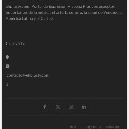
ehplustv.com: Portal de Expresión Hispana Plus con aspectos
importantes de la música, el arte, la cultura, la salud de Venezuela,
América Latina y el Caribe
Contacto
contacto@ehplustv.com
facebook
twitter
instagram
linkedin
Contacto
Inicio
Sign in