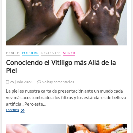
y
el
Desafío
de
la
Prevención
Civil
HEALTH
POPULAR
RECIENTES
SLIDER
Conociendo el Vitíligo más Allá de la
Piel
25 junio 2026
No hay comentarios
La piel es nuestra carta de presentación ante un mundo cada
vez más acostumbrado a los filtros y los estándares de belleza
artificial. Pero este…
Conociendo
Leer más
el
Vitíligo
más
Allá