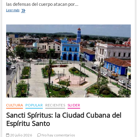
las defensas del cuerpo atacan por…
El
Leer más
Síndrome
de
Sjögren:
la
Enfermedad
de
la
Sequedad
Persistente
CULTURA
POPULAR
RECIENTES
SLIDER
Sancti Spíritus: la Ciudad Cubana del
Espíritu Santo
20 julio 2026
No hay comentarios