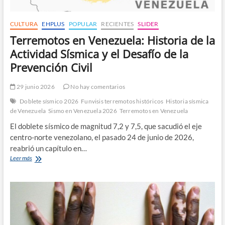
CULTURA
EHPLUS
POPULAR
RECIENTES
SLIDER
Terremotos en Venezuela: Historia de la
Actividad Sísmica y el Desafío de la
Prevención Civil
29 junio 2026
No hay comentarios
Doblete sísmico 2026
Funvisis terremotos históricos
Historia sísmica
de Venezuela
Sismo en Venezuela 2026
Terremotos en Venezuela
El doblete sísmico de magnitud 7,2 y 7,5, que sacudió el eje
centro-norte venezolano, el pasado 24 de junio de 2026,
reabrió un capítulo en…
Terremotos
Leer más
en
Venezuela:
Historia
de
la
Actividad
Sísmica