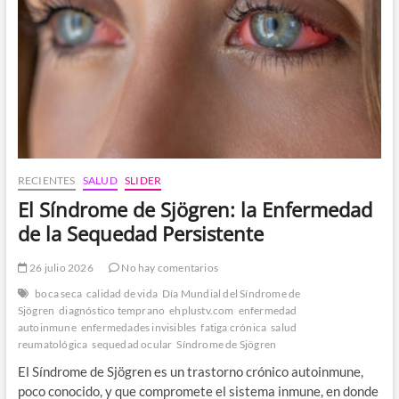
prevención
y
la
regla
de
los
15
días
RECIENTES
SALUD
SLIDER
El Síndrome de Sjögren: la Enfermedad
de la Sequedad Persistente
26 julio 2026
No hay comentarios
boca seca
calidad de vida
Día Mundial del Síndrome de
Sjögren
diagnóstico temprano
ehplustv.com
enfermedad
autoinmune
enfermedades invisibles
fatiga crónica
salud
reumatológica
sequedad ocular
Síndrome de Sjögren
El Síndrome de Sjögren es un trastorno crónico autoinmune,
poco conocido, y que compromete el sistema inmune, en donde