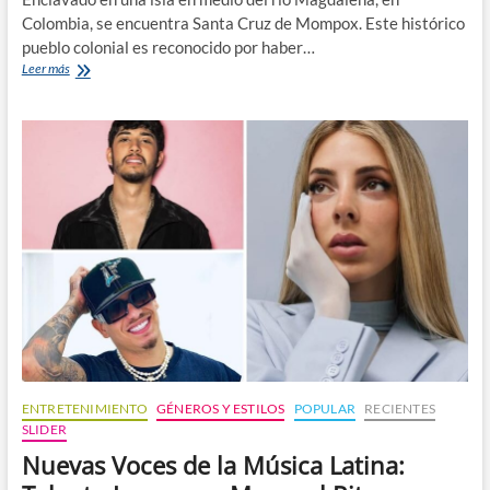
Colombia, se encuentra Santa Cruz de Mompox. Este histórico
pueblo colonial es reconocido por haber…
Mompox:
Leer más
El
Pueblo
que
Inspiró
el
Realismo
Mágico
de
García
Márquez
ENTRETENIMIENTO
GÉNEROS Y ESTILOS
POPULAR
RECIENTES
SLIDER
Nuevas Voces de la Música Latina: