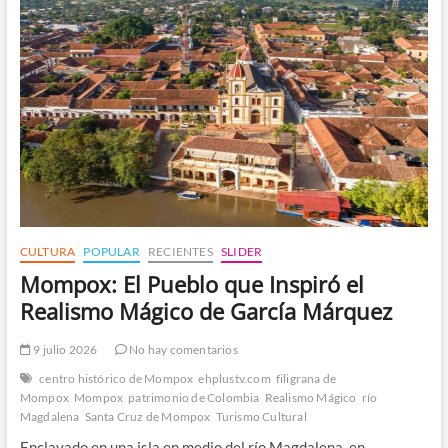
Latinoamericanas
de
Alcance
Internacional
CULTURA
POPULAR
RECIENTES
SLIDER
Mompox: El Pueblo que Inspiró el
Realismo Mágico de García Márquez
9 julio 2026
No hay comentarios
centro histórico de Mompox
ehplustv.com
filigrana de
Mompox
Mompox
patrimonio de Colombia
Realismo Mágico
río
Magdalena
Santa Cruz de Mompox
Turismo Cultural
Enclavado en una isla en medio del río Magdalena, en