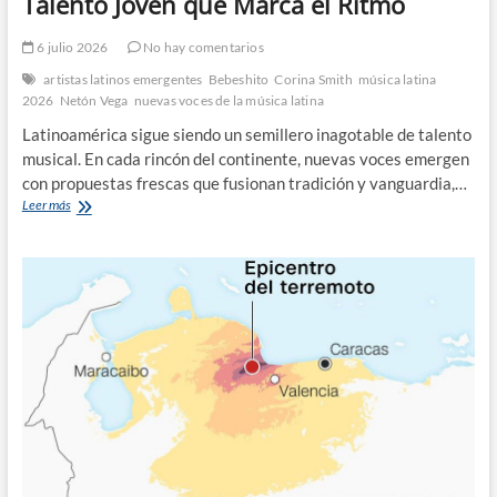
Talento Joven que Marca el Ritmo
6 julio 2026
No hay comentarios
artistas latinos emergentes
Bebeshito
Corina Smith
música latina
2026
Netón Vega
nuevas voces de la música latina
Latinoamérica sigue siendo un semillero inagotable de talento
musical. En cada rincón del continente, nuevas voces emergen
con propuestas frescas que fusionan tradición y vanguardia,…
Nuevas
Leer más
Voces
de
la
Música
Latina:
Talento
Joven
que
Marca
el
Ritmo