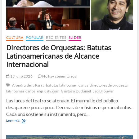
Cubana
CULTURA
POPULAR
RECIENTES
SLIDER
Directores de Orquestas: Batutas
Latinoamericanas de Alcance
Internacional
13 julio 2026
No hay comentarios
Alondra de la Parra
batutas latinoamericanas
directores de orquesta
latinoamericanos
ehplustv.com
Gustavo Dudamel
Leo Brouwer
Las luces del teatro se atenúan. El murmullo del público
desaparece poco a poco. Decenas de músicos esperan atentos.
Cada uno sostiene su instrumento, pero…
Directores
Leer más
de
Orquestas:
Batutas