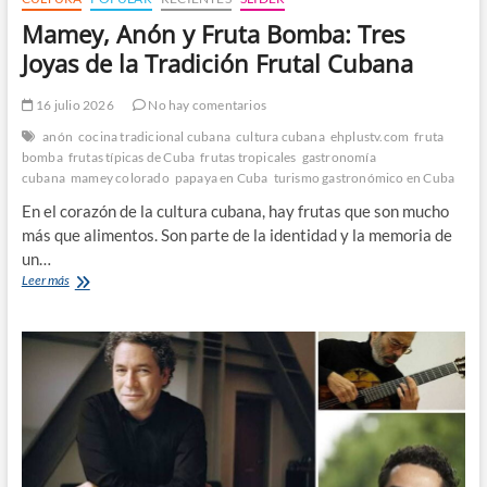
Mamey, Anón y Fruta Bomba: Tres
Joyas de la Tradición Frutal Cubana
16 julio 2026
No hay comentarios
anón
cocina tradicional cubana
cultura cubana
ehplustv.com
fruta
bomba
frutas típicas de Cuba
frutas tropicales
gastronomía
cubana
mamey colorado
papaya en Cuba
turismo gastronómico en Cuba
En el corazón de la cultura cubana, hay frutas que son mucho
más que alimentos. Son parte de la identidad y la memoria de
un…
Mamey,
Leer más
Anón
y
Fruta
Bomba:
Tres
Joyas
de
la
Tradición
Frutal