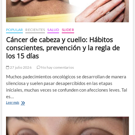
POPULAR
RECIENTES
SALUD
SLIDER
Cáncer de cabeza y cuello: Hábitos
conscientes, prevención y la regla de
los 15 días
27 julio 2026
No hay comentarios
Muchos padecimientos oncológicos se desarrollan de manera
silenciosa y suelen pasar desapercibidos en las etapas
iniciales, muchas veces se confunden con afecciones leves. Tal
es…
Cáncer
Leer más
de
cabeza
y
cuello:
Hábitos
conscientes,