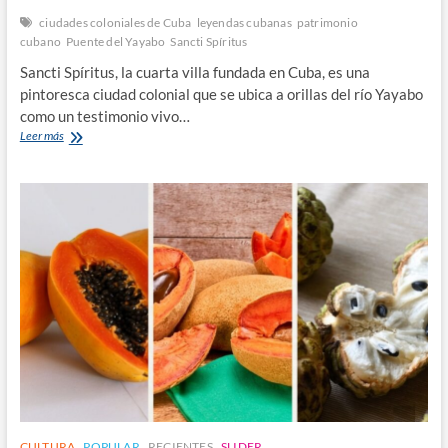
ciudades coloniales de Cuba
leyendas cubanas
patrimonio
cubano
Puente del Yayabo
Sancti Spíritus
Sancti Spíritus, la cuarta villa fundada en Cuba, es una
pintoresca ciudad colonial que se ubica a orillas del río Yayabo
como un testimonio vivo…
Sancti
Leer más
Spíritus:
la
Ciudad
Cubana
del
Espíritu
Santo
CULTURA
POPULAR
RECIENTES
SLIDER