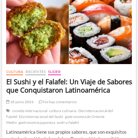
de
la
Piel
CULTURA
RECIENTES
SLIDER
El Sushi y el Falafel: Un Viaje de Sabores
que Conquistaron Latinoamérica
18 junio 2026
No hay comentarios
comida internacional
cultura culinaria
Día Internacional del
Falafel
Día Internacional del Sushi
gastronomía de Oriente
Medio
gastronomía japonesa
sushi y falafel
Latinoamérica tiene sus propios sabores, que son exquisitos