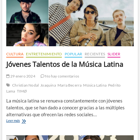
CULTURA
ENTRETENIMIENTO
POPULAR
RECIENTES
SLIDER
Jóvenes Talentos de la Música Latina
29 enero 2024
No hay comentarios
Christian Nodal
Joaquina
María Becerra
Música Latina
Pedrito
Lama
TIMØ
La música latina se renueva constantemente con jóvenes
talentos, que se han dado a conocer gracias a las múltiples
alternativas que ofrecen las redes sociales…
Jóvenes
Leer más
Talentos
de
la