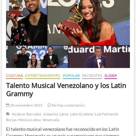
Música
Latina
CULTURA
ENTRETENIMIENTO
POPULAR
RECIENTES
SLIDER
Talento Musical Venezolano y los Latin
Grammy
20 noviembre 2023
No hay comentarios
Huáscar Barradas
Joaquina
Lasso
Latin Grammy
Luis Fernando
Borjas
Música Latina
Venezuela
El talento musical venezolano fue reconocido en los Latin
Grammy. Venezuela es un país suramericano que siempre