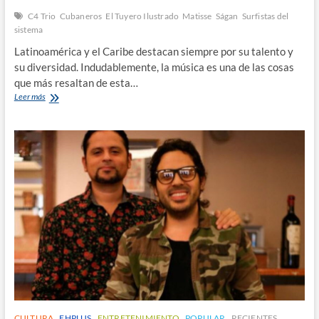
C4 Trio
Cubaneros
El Tuyero Ilustrado
Matisse
Ságan
Surfistas del
sistema
Latinoamérica y el Caribe destacan siempre por su talento y
su diversidad. Indudablemente, la música es una de las cosas
que más resaltan de esta…
Nuevos
Leer más
talentos
de
la
música
latina
CULTURA
EHPLUS
ENTRETENIMIENTO
POPULAR
RECIENTES