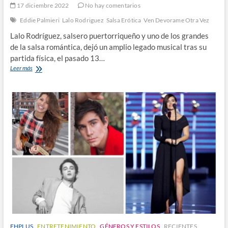
17 diciembre 2022
No hay comentarios
Eddie Palmieri
Lalo Rodriguez
Salsa Erótica
Ven Devorame Otra Vez
Lalo Rodríguez, salsero puertorriqueño y uno de los grandes
de la salsa romántica, dejó un amplio legado musical tras su
partida física, el pasado 13…
El
Leer más
legado
salsero
de
Lalo
Rodríguez
EHPLUS
ENTRETENIMIENTO
GÉNEROS Y ESTILOS
RECIENTES