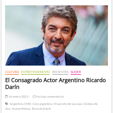
rinde
homenaje
a
Camilo
Sesto
CULTURA
ENTRETENIMIENTO
RECIENTES
SLIDER
El Consagrado Actor Argentino Ricardo
Darín
16 enero 2023
No hay comentarios
Argentina 1985
Cine argentino
El secreto de sus ojos
Globos de
Oro
Nueve Reinas
Ricardo Darín