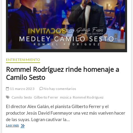
ENTRETENIMIENTO
Rommel Rodríguez rinde homenaje a
Camilo Sesto
11 marzo 2023
No hay comentarios
Camilo Sesto
Gilberto Ferrer
música
Rommel Rodríguez
El director Alex Galán, el pianista Gilberto Ferrer y el
productor Jesús David Fuenmayor una vez más vuelven hacer
de las suyas. Logran cautivar la…
Rommel
Leer más
Rodríguez