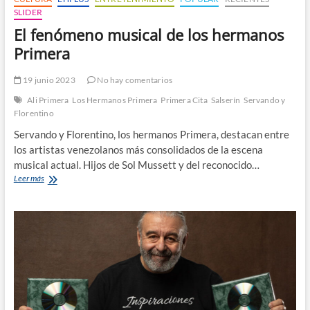
SLIDER
El fenómeno musical de los hermanos
Primera
19 junio 2023
No hay comentarios
Ali Primera
Los Hermanos Primera
Primera Cita
Salserín
Servando y
Florentino
Servando y Florentino, los hermanos Primera, destacan entre
los artistas venezolanos más consolidados de la escena
musical actual. Hijos de Sol Mussett y del reconocido…
El
Leer más
fenómeno
musical
de
los
hermanos
Primera