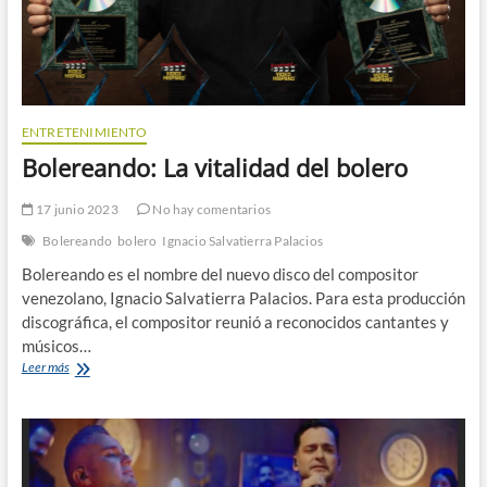
ENTRETENIMIENTO
Bolereando: La vitalidad del bolero
17 junio 2023
No hay comentarios
Bolereando
bolero
Ignacio Salvatierra Palacios
Bolereando es el nombre del nuevo disco del compositor
venezolano, Ignacio Salvatierra Palacios. Para esta producción
discográfica, el compositor reunió a reconocidos cantantes y
músicos…
Bolereando:
Leer más
La
vitalidad
del
bolero