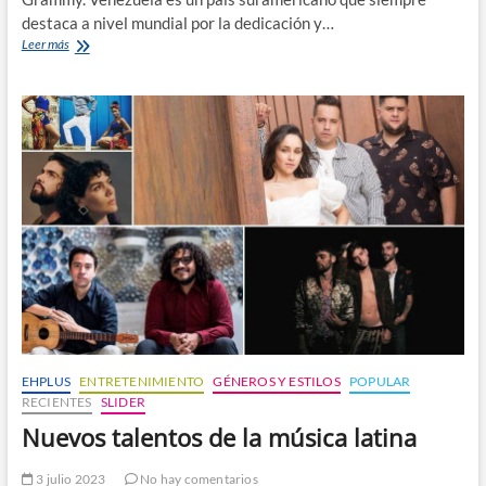
destaca a nivel mundial por la dedicación y…
Talento
Leer más
Musical
Venezolano
y
los
Latin
Grammy
EHPLUS
ENTRETENIMIENTO
GÉNEROS Y ESTILOS
POPULAR
RECIENTES
SLIDER
Nuevos talentos de la música latina
3 julio 2023
No hay comentarios