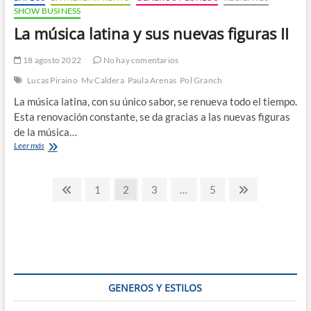
SHOW BUSINESS
La música latina y sus nuevas figuras II
18 agosto 2022
No hay comentarios
Lucas Piraino
Mv Caldera
Paula Arenas
Pol Granch
La música latina, con su único sabor, se renueva todo el tiempo.
Esta renovación constante, se da gracias a las nuevas figuras
de la música…
La
Leer más
música
latina
Paginación
y
Página
Página
Página
Página
Página
Página
1
2
3
…
5
sus
anterior
siguiente
de
nuevas
figuras
entradas
II
GENEROS Y ESTILOS