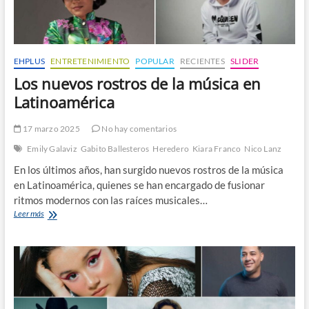
EHPLUS
ENTRETENIMIENTO
POPULAR
RECIENTES
SLIDER
Los nuevos rostros de la música en
Latinoamérica
17 marzo 2025
No hay comentarios
Emily Galaviz
Gabito Ballesteros
Heredero
Kiara Franco
Nico Lanz
En los últimos años, han surgido nuevos rostros de la música
en Latinoamérica, quienes se han encargado de fusionar
ritmos modernos con las raíces musicales…
Los
Leer más
nuevos
rostros
de
la
música
en
Latinoamérica