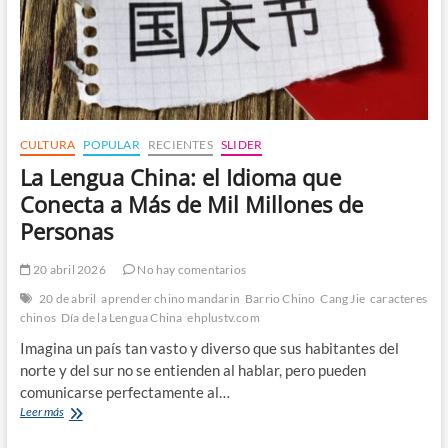
de
Historias
CULTURA
POPULAR
RECIENTES
SLIDER
La Lengua China: el Idioma que
Conecta a Más de Mil Millones de
Personas
20 abril 2026
No hay comentarios
20 de abril
aprender chino mandarin
Barrio Chino
Cang Jie
caracteres
chinos
Día de la Lengua China
ehplustv.com
Imagina un país tan vasto y diverso que sus habitantes del
norte y del sur no se entienden al hablar, pero pueden
comunicarse perfectamente al…
La
Leer más
Lengua
China: