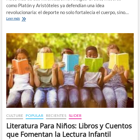
como Platón y Aristóteles ya defendían una idea
revolucionaria: el deporte no solo fortalecía el cuerpo, sino…
Día
Leer más
Internacional
del
Deporte
para
el
Desarrollo
y
la
Paz
CULTURE
POPULAR
RECIENTES
SLIDER
Literatura Para Niños: Libros y Cuentos
que Fomentan la Lectura Infantil