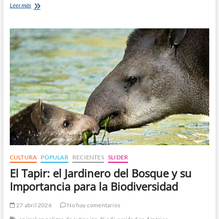
El
Leer más
Jazz
como
Lenguaje
Universal:
Historia,
Grandes
Figuras
y
Talento
Latino
CULTURA
POPULAR
RECIENTES
SLIDER
El Tapir: el Jardinero del Bosque y su
Importancia para la Biodiversidad
27 abril 2026
No hay comentarios