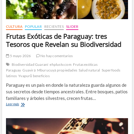
CULTURA
POPULAR
RECIENTES
SLIDER
Frutas Exóticas de Paraguay: tres
Tesoros que Revelan su Biodiversidad
5 mayo 2026
No hay comentarios
Biodiversidad Guaraní
ehplustv.com
Frutas exóticas
Paraguay
Guavirá
Mburucuyá propiedades
Salud natural
Superfoods
latinos
Yvapurũ beneficios
Paraguay es un país en donde la naturaleza guarda algunos de
sus secretos desde tiempos ancestrales. Entre bosques, patios
familiares y árboles silvestres, crecen frutas…
Frutas
Leer más
Exóticas
de
Paraguay:
tres
Tesoros