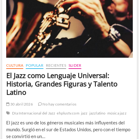
que
Revelan
su
Biodiversidad
CULTURA
POPULAR
RECIENTES
SLIDER
El Jazz como Lenguaje Universal:
Historia, Grandes Figuras y Talento
Latino
30 abril 2026
No hay comentarios
Día Internacional del Jazz
ehplustv.com
jazz
jazzlatino
música jazz
El jazz es uno de los géneros musicales más influyentes del
mundo. Surgió en el sur de Estados Unidos, pero con el tiempo
se convirtió en un…