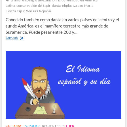
animal en peligro de extinción
Biodiversidad en América
Latina
conservación del tapir
danta
ehplustv.com
Maria
Lionza
tapir
Waraira Repano
Conocido también como danta en varios países del centro y el
sur de América, es el mamífero terrestre más grande de
Suramérica. Puede pesar entre 200 y…
El
Leer más
Tapir:
el
Jardinero
del
Bosque
y
su
Importancia
para
la
Biodiversidad
CULTURA
POPULAR
RECIENTES
SLIDER