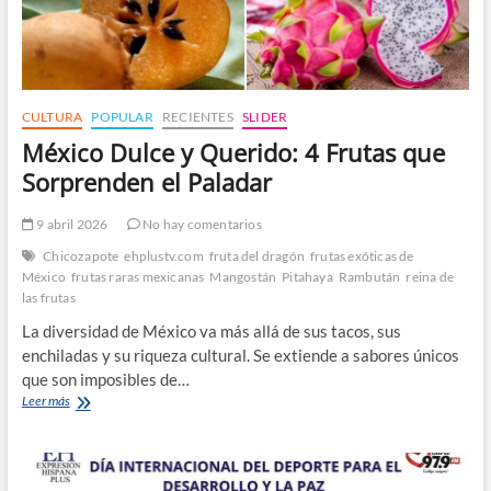
CULTURA
POPULAR
RECIENTES
SLIDER
México Dulce y Querido: 4 Frutas que
Sorprenden el Paladar
9 abril 2026
No hay comentarios
Chicozapote
ehplustv.com
fruta del dragón
frutas exóticas de
México
frutas raras mexicanas
Mangostán
Pitahaya
Rambután
reina de
las frutas
La diversidad de México va más allá de sus tacos, sus
enchiladas y su riqueza cultural. Se extiende a sabores únicos
que son imposibles de…
México
Leer más
Dulce
y
Querido:
4