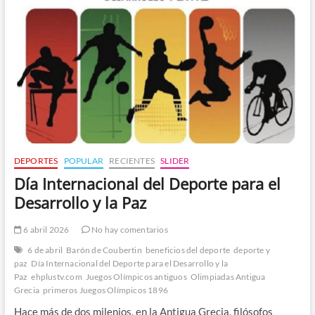
Frutas
que
Sorprenden
el
Paladar
DEPORTES
POPULAR
RECIENTES
SLIDER
Día Internacional del Deporte para el
Desarrollo y la Paz
6 abril 2026
No hay comentarios
6 de abril
Barón de Coubertin
beneficios del deporte
deporte y
paz
Día Internacional del Deporte para el Desarrollo y la
Paz
ehplustv.com
Juegos Olímpicos antiguos
Olimpiadas Antigua
Grecia
primeros Juegos Olímpicos 1896
Hace más de dos milenios, en la Antigua Grecia, filósofos