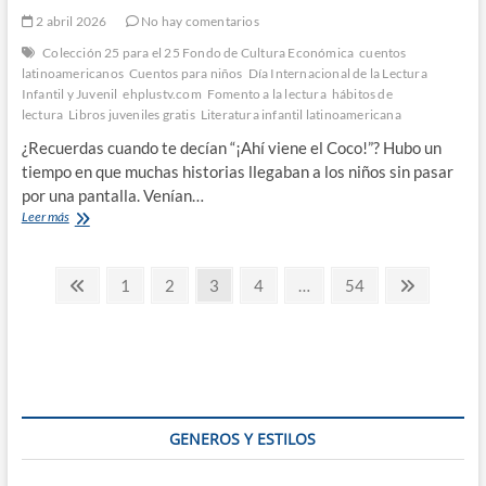
2 abril 2026
No hay comentarios
Colección 25 para el 25 Fondo de Cultura Económica
cuentos
latinoamericanos
Cuentos para niños
Día Internacional de la Lectura
Infantil y Juvenil
ehplustv.com
Fomento a la lectura
hábitos de
lectura
Libros juveniles gratis
Literatura infantil latinoamericana
¿Recuerdas cuando te decían “¡Ahí viene el Coco!”? Hubo un
tiempo en que muchas historias llegaban a los niños sin pasar
por una pantalla. Venían…
Literatura
Leer más
Para
Niños:
Paginación
Libros
Página
Página
Página
Página
Página
Página
Página
1
2
3
4
…
54
y
anterior
siguiente
de
Cuentos
que
entradas
Fomentan
la
Lectura
Infantil
GENEROS Y ESTILOS