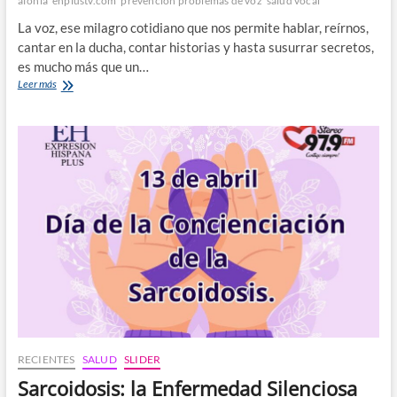
afonía
ehplustv.com
prevención problemas de voz
salud vocal
La voz, ese milagro cotidiano que nos permite hablar, reírnos,
cantar en la ducha, contar historias y hasta susurrar secretos,
es mucho más que un…
Día
Leer más
Mundial
de
la
Voz
(¿Sabías
Que
Nació
en
Brasil?)
+
7
Consejos
Para
Mantenerla
Sana
RECIENTES
SALUD
SLIDER
Sarcoidosis: la Enfermedad Silenciosa