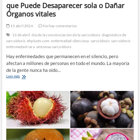
que Puede Desaparecer sola o Dañar
Órganos vitales
13 abril 2026
No hay comentarios
13 de abril
día de la concienciación de la sarcoidosis
diagnóstico de
sarcoidosis
ehplustv.com
enfermedad silenciosa
sarcoidosis
sarcoidosis
enfermedad rara
síntomas sarcoidosis
Hay enfermedades que permanecen en el silencio, pero
afectan a millones de personas en todo el mundo. La mayoría
de la gente nunca ha oído…
Sarcoidosis:
Leer más
la
Enfermedad
Silenciosa
que
Puede
Desaparecer
sola
o
Dañar
Órganos
vitales