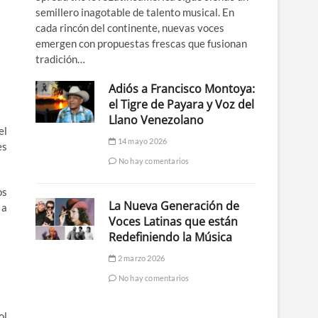
semillero inagotable de talento musical. En
cada rincón del continente, nuevas voces
emergen con propuestas frescas que fusionan
tradición…
Adiós a Francisco Montoya:
el Tigre de Payara y Voz del
Llano Venezolano
 el
14 mayo 2026
es
No hay comentarios
os
La Nueva Generación de
 a
Voces Latinas que están
Redefiniendo la Música
2 marzo 2026
No hay comentarios
ol