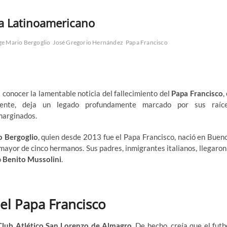
pa Latinoamericano
ge Mario Bergoglio
José Gregorio Hernández
Papa Francisco
a conocer la lamentable noticia del fallecimiento del
Papa Francisco
,
emente, deja un legado profundamente marcado por sus raíc
marginados.
o Bergoglio
, quien desde 2013 fue el Papa Francisco, nació en Buen
mayor de cinco hermanos. Sus padres, inmigrantes italianos, llegaron
o
Benito Mussolini
.
el Papa Francisco
Club Atlético San Lorenzo de Almagro.
De hecho, creía que el futb