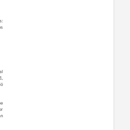
s:
os
al
1,
ió
pa
or
an