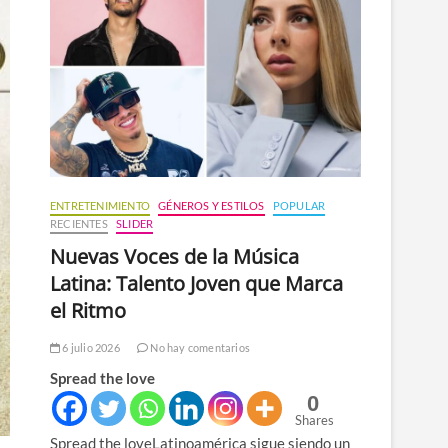
n
ú
ENTRETENIMIENTO
GÉNEROS Y ESTILOS
POPULAR
RECIENTES
SLIDER
Nuevas Voces de la Música
Latina: Talento Joven que Marca
el Ritmo
6 julio 2026
No hay comentarios
Spread the love
0
Shares
Spread the loveLatinoamérica sigue siendo un