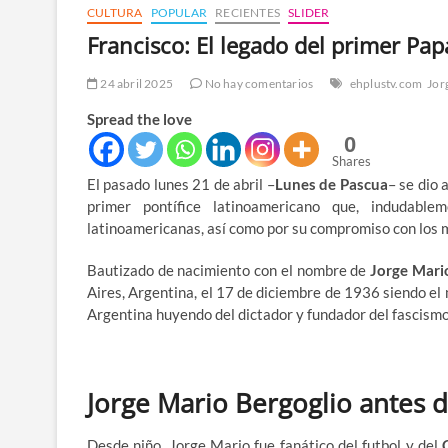
CULTURA
POPULAR
RECIENTES
SLIDER
Francisco: El legado del primer Pa
24 abril 2025
No hay comentarios
ehplustv.com
Jor
Spread the love
0
Shares
El pasado lunes 21 de abril –
Lunes de Pascua
– se dio 
primer pontífice latinoamericano que, indudabl
latinoamericanas, así como por su compromiso con los 
Bautizado de nacimiento con el nombre de
Jorge Mari
Aires, Argentina, el 17 de diciembre de 1936 siendo el 
Argentina huyendo del dictador y fundador del fascism
Jorge Mario Bergoglio antes d
Desde niño, Jorge Mario fue fanático del futbol y del