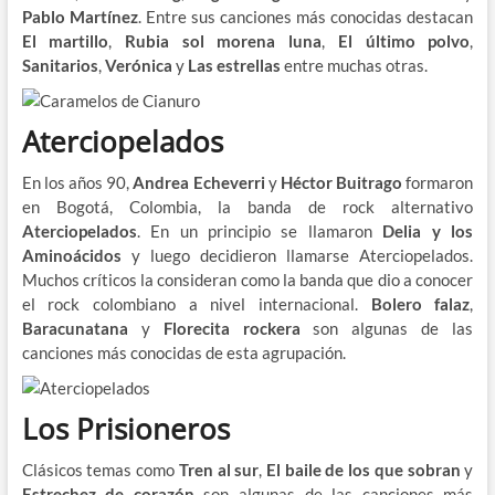
Pablo Martínez
. Entre sus canciones más conocidas destacan
El martillo
,
Rubia sol morena luna
,
El último polvo
,
Sanitarios
,
Verónica
y
Las estrellas
entre muchas otras.
Aterciopelados
En los años 90,
Andrea Echeverri
y
Héctor Buitrago
formaron
en Bogotá, Colombia, la banda de rock alternativo
Aterciopelados
. En un principio se llamaron
Delia y los
Aminoácidos
y luego decidieron llamarse Aterciopelados.
Muchos críticos la consideran como la banda que dio a conocer
el rock colombiano a nivel internacional.
Bolero falaz
,
Baracunatana
y
Florecita rockera
son algunas de las
canciones más conocidas de esta agrupación.
Los Prisioneros
Clásicos temas como
Tren al sur
,
El baile de los que sobran
y
Estrechez de corazón
son algunas de las canciones más