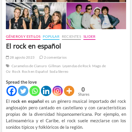
GÉNEROS Y ESTILOS
POPULAR
RECIENTES
SLIDER
El rock en español
28 agosto 2023
2 comentarios
Caramelos de Cianuro
Gillman
Leyendas de Rock
Mago de
Oz
Rock
Rock en Español
Soda Stereo
Spread the love
0
Shares
El
rock en español
es un género musical importado del rock
anglosajón pero cantado en castellano y con características
propias de la diversidad hispanoamericana. Por ejemplo, en
Latinoamérica y el Caribe, el rock suele mezclarse con los
sonidos típicos y folklóricos de la región.