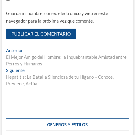
Guarda mi nombre, correo electrónico y web en este
navegador para la próxima vez que comente.
Navegación
Entrada
Anterior
anterior:
El Mejor Amigo del Hombre: la Inquebrantable Amistad entre
de
Perros y Humanos
entradas
Entrada
Siguiente
siguiente:
Hepatitis: La Batalla Silenciosa de tu Hígado – Conoce,
Previene, Actúa
GENEROS Y ESTILOS