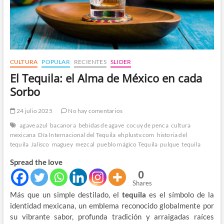
CULTURA
POPULAR
RECIENTES
SLIDER
El Tequila: el Alma de México en cada
Sorbo
24 julio 2025
No hay comentarios
agave azul
bacanora
bebidas de agave
cocuy de penca
cultura
mexicana
Día Internacional del Tequila
ehplustv.com
historia del
tequila
Jalisco
maguey
mezcal
pueblo mágico Tequila
pulque
tequila
Spread the love
0
Shares
Más que un simple destilado, el
tequila
es el símbolo de la
identidad mexicana, un emblema reconocido globalmente por
su vibrante sabor, profunda tradición y arraigadas raíces