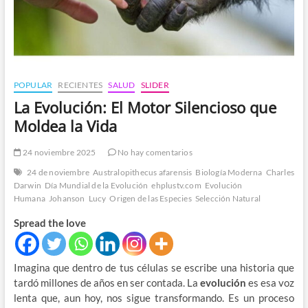
POPULAR
RECIENTES
SALUD
SLIDER
La Evolución: El Motor Silencioso que
Moldea la Vida
24 noviembre 2025
No hay comentarios
24 de noviembre
Australopithecus afarensis
Biología Moderna
Charles
Darwin
Día Mundial de la Evolución
ehplustv.com
Evolución
Humana
Johanson
Lucy
Origen de las Especies
Selección Natural
Spread the love
Imagina que dentro de tus células se escribe una historia que
tardó millones de años en ser contada. La
evolución
es esa voz
lenta que, aun hoy, nos sigue transformando. Es un proceso