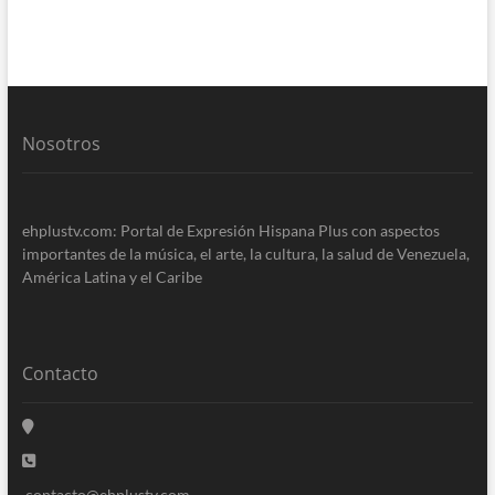
Nosotros
ehplustv.com: Portal de Expresión Hispana Plus con aspectos
importantes de la música, el arte, la cultura, la salud de Venezuela,
América Latina y el Caribe
Contacto
contacto@ehplustv.com