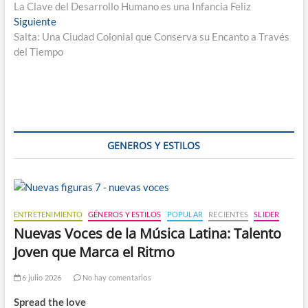
anterior:
La Clave del Desarrollo Humano es una Infancia Feliz
de
Entrada
Siguiente
entradas
siguiente:
Salta: Una Ciudad Colonial que Conserva su Encanto a Través
del Tiempo
GENEROS Y ESTILOS
ENTRETENIMIENTO
GÉNEROS Y ESTILOS
POPULAR
RECIENTES
SLIDER
Nuevas Voces de la Música Latina: Talento
Joven que Marca el Ritmo
6 julio 2026
No hay comentarios
Spread the love