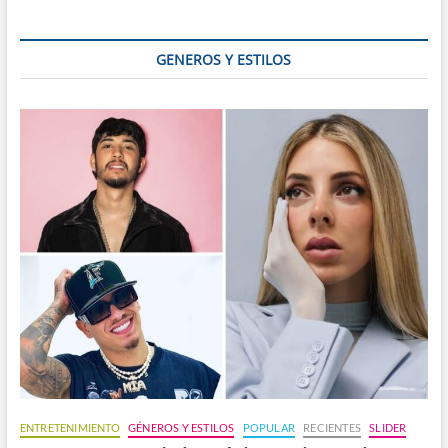
con
muchas
bondades
GENEROS Y ESTILOS
ENTRETENIMIENTO
GÉNEROS Y ESTILOS
POPULAR
RECIENTES
SLIDER