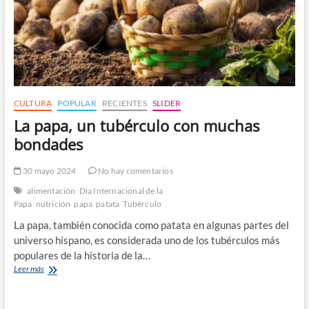
CULTURA
POPULAR
RECIENTES
SLIDER
La papa, un tubérculo con muchas
bondades
30 mayo 2024
No hay comentarios
alimentación
Día Internacional de la
Papa
nutrición
papa
patata
Tubérculo
La papa, también conocida como patata en algunas partes del
universo hispano, es considerada uno de los tubérculos más
populares de la historia de la…
La
Leer más
papa,
un
tubérculo