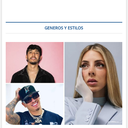
Venezolano
es
Patrimonio
de
la
GENEROS Y ESTILOS
Humanidad!