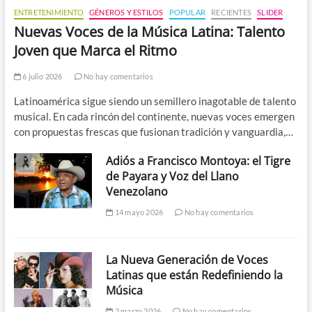
ENTRETENIMIENTO
GÉNEROS Y ESTILOS
POPULAR
RECIENTES
SLIDER
Nuevas Voces de la Música Latina: Talento
Joven que Marca el Ritmo
6 julio 2026
No hay comentarios
Latinoamérica sigue siendo un semillero inagotable de talento
musical. En cada rincón del continente, nuevas voces emergen
con propuestas frescas que fusionan tradición y vanguardia,…
Adiós a Francisco Montoya: el Tigre
de Payara y Voz del Llano
Venezolano
14 mayo 2026
No hay comentarios
La Nueva Generación de Voces
Latinas que están Redefiniendo la
Música
2 marzo 2026
No hay comentarios