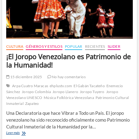
CULTURA
GÉNEROS Y ESTILOS
POPULAR
RECIENTES
SLIDER
¡El Joropo Venezolano es Patrimonio de
la Humanidad!
15 diciembre 2025
No hay comentarios
Arpa Cuatro Maracas
ehplustv.com
El Gabán Tacateño
Enemecio
Sánchez
Joropo Colombia
Joropo Llanero
Joropo Tuyero
Joropo
Venezolano UNESCO
Música Folklórica Venezolana
Patrimonio Cultural
Inmaterial
Zapateo
Una Declaratoria que hace Vibrar a Todo un País. El joropo
venezolano ha sido reconocido oficialmente como Patrimonio
Cultural Inmaterial de la Humanidad por la…
¡El
Leer más
Joropo