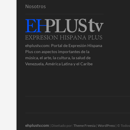
Nosotros
ehplustv.com: Portal de Expresión Hispana
Plus con aspectos importantes de la
música, el arte, la cultura, la salud de
Venezuela, América Latina y el Caribe
ehplustv.com
| Diseñado por:
Theme Freesia
|
WordPress
| © Todos