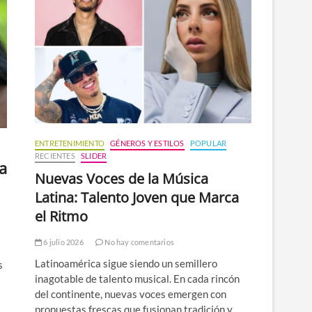
n
ú
ENTRETENIMIENTO
GÉNEROS Y ESTILOS
POPULAR
RECIENTES
SLIDER
a
Nuevas Voces de la Música
Latina: Talento Joven que Marca
el Ritmo
6 julio 2026
No hay comentarios
Latinoamérica sigue siendo un semillero
s
inagotable de talento musical. En cada rincón
del continente, nuevas voces emergen con
propuestas frescas que fusionan tradición y