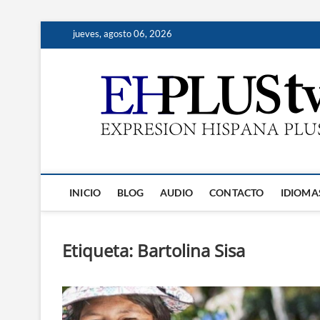
Saltar
jueves, agosto 06, 2026
al
contenido
INICIO
BLOG
AUDIO
CONTACTO
IDIOMA
Etiqueta:
Bartolina Sisa