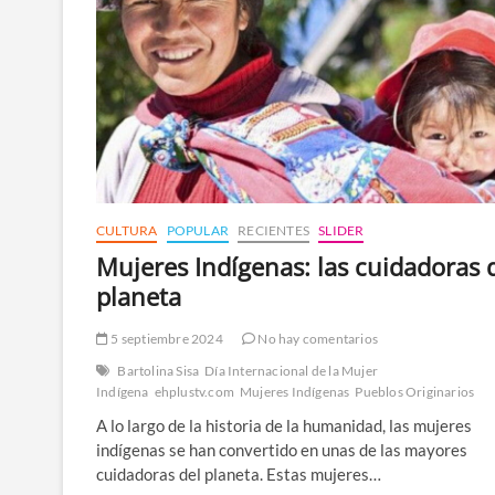
CULTURA
POPULAR
RECIENTES
SLIDER
Mujeres Indígenas: las cuidadoras 
planeta
5 septiembre 2024
No hay comentarios
Bartolina Sisa
Día Internacional de la Mujer
Indígena
ehplustv.com
Mujeres Indígenas
Pueblos Originarios
A lo largo de la historia de la humanidad, las mujeres
indígenas se han convertido en unas de las mayores
cuidadoras del planeta. Estas mujeres…