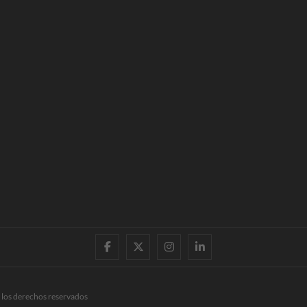
facebook
twitter
instagram
linkedin
 los derechos reservados