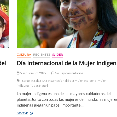
CULTURA
RECIENTES
SLIDER
del
Día Internacional de la Mujer Indígen
5 septiembre 2022
No hay comentarios
Bartolina Sisa
Día Internacional de la Mujer Indígena
Mujer
indigena
Túpac Katari
La mujer indígena es una de las mayores cuidadoras del
planeta. Junto con todas las mujeres del mundo, las mujere
indígenas juegan un papel importante…
Día
Leer más