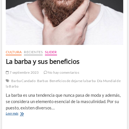
CULTURA
RECIENTES
SLIDER
La barba y sus beneficios
7 septiembre 2023
No hay comentarios
Barba Candado
Barbas
Beneficios de dejarse la barba
Día Mundial de
la Barba
La barba es una tendencia que nunca pasa de moda y además,
se considera un elemento esencial de la masculinidad. Por su
puesto, existen diversos…
La
Leer más
barba
y
sus