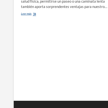
salud física, permitirse un paseo o una caminata lenta
también aporta sorprendentes ventajas para nuestro…
El
Leer más
Poder
Oculto
de
la
Caminata
Lenta:
¡Celebra
el
Día
Mundial
del
Paseo
y
Transforma
tu
Bienestar!