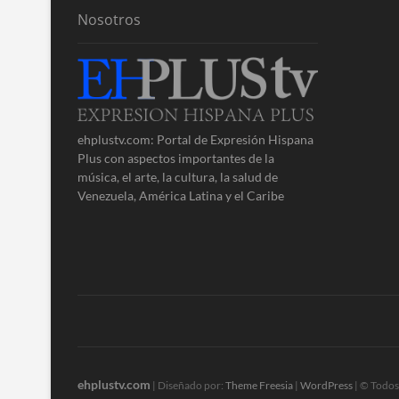
Nosotros
ehplustv.com: Portal de Expresión Hispana
Plus con aspectos importantes de la
música, el arte, la cultura, la salud de
Venezuela, América Latina y el Caribe
ehplustv.com
| Diseñado por:
Theme Freesia
|
WordPress
| © Todos