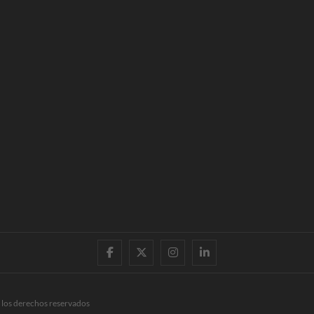
facebook
twitter
instagram
linkedin
 los derechos reservados