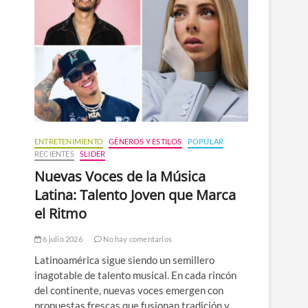
n
ú
ENTRETENIMIENTO
GÉNEROS Y ESTILOS
POPULAR
RECIENTES
SLIDER
Nuevas Voces de la Música
Latina: Talento Joven que Marca
el Ritmo
6 julio 2026
No hay comentarios
Latinoamérica sigue siendo un semillero
inagotable de talento musical. En cada rincón
del continente, nuevas voces emergen con
propuestas frescas que fusionan tradición y