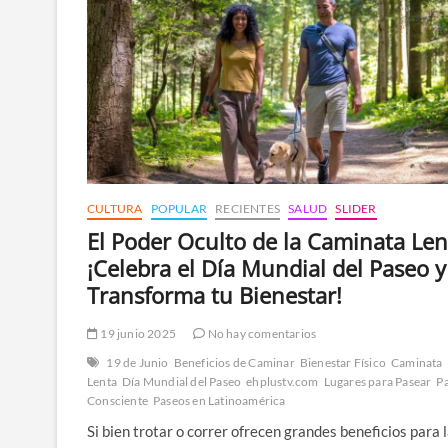
CULTURA
POPULAR
RECIENTES
SALUD
SLIDER
El Poder Oculto de la Caminata Len
¡Celebra el Día Mundial del Paseo y
Transforma tu Bienestar!
19 junio 2025
No hay comentarios
19 de Junio
Beneficios de Caminar
Bienestar Físico
Caminata
Lenta
Día Mundial del Paseo
ehplustv.com
Lugares para Pasear
P
Consciente
Paseos en Latinoamérica
Si bien trotar o correr ofrecen grandes beneficios para 