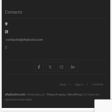
Contacto
contacto@ehplustv.com
facebook
twitter
instagram
linkedin
Contacto
Inicio
Sign in
ehplustv.com
| Diseñado por:
Theme Freesia
|
WordPress
| © Todos los
derechos reservados