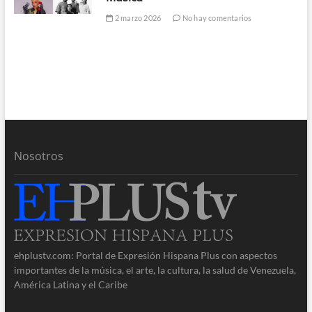
2 marzo 2026
No hay comentarios
Nosotros
ehplustv.com: Portal de Expresión Hispana Plus con aspectos
importantes de la música, el arte, la cultura, la salud de Venezuela,
América Latina y el Caribe