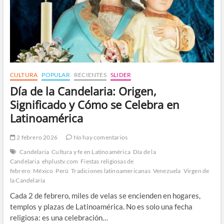
CULTURA
POPULAR
RECIENTES
SLIDER
Día de la Candelaria: Origen,
Significado y Cómo se Celebra en
Latinoamérica
2 febrero 2026
No hay comentarios
Candelaria
Cultura y fe en Latinoamérica
Día de la
Candelaria
ehplustv.com
Fiestas religiosas de
febrero
México
Perú
Tradiciones latinoamericanas
Venezuela
Virgen de
la Candelaria
Cada 2 de febrero, miles de velas se encienden en hogares,
templos y plazas de Latinoamérica. No es solo una fecha
religiosa: es una celebración…