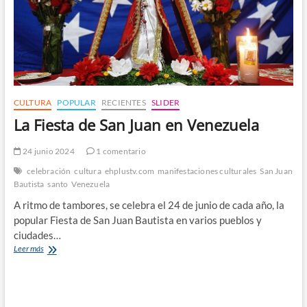
CULTURA
POPULAR
RECIENTES
SLIDER
La Fiesta de San Juan en Venezuela
24 junio 2024
1 comentario
celebración
cultura
ehplustv.com
manifestaciones culturales
San Juan
Bautista
santo
Venezuela
A ritmo de tambores, se celebra el 24 de junio de cada año, la
popular Fiesta de San Juan Bautista en varios pueblos y
ciudades…
La
Leer más
Fiesta
de
San
Juan