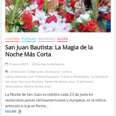
CULTURA
POPULAR
RECIENTES
SLIDER
San Juan Bautista: La Magia de la
Noche Más Corta
23 junio 2025
No hay comentarios
24 de junio
Celebración 23 de junio
Cultura
Latina
ehplustv.com
Fiestas Populares
Folklore Venezolano
La Noche de
San Juan
San Juan Bautista
Tambores de San Juan
Tradiciones
Venezolanas
Velorio de San Juan
La Noche de San Juan se celebra cada 23 de junio en
numerosos países latinoamericanos y europeos, es la mítica
antesala a la gran fiesta…
San
Leer más
Juan