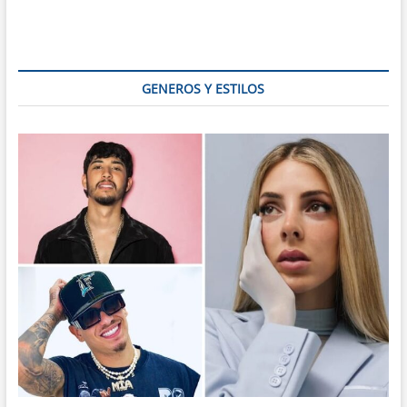
Bautista:
La
Magia
de
la
GENEROS Y ESTILOS
Noche
Más
Corta