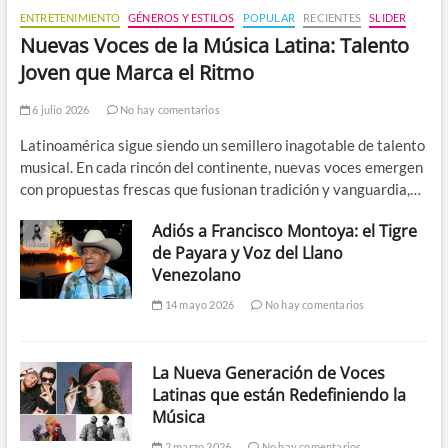
ENTRETENIMIENTO
GÉNEROS Y ESTILOS
POPULAR
RECIENTES
SLIDER
Nuevas Voces de la Música Latina: Talento
Joven que Marca el Ritmo
6 julio 2026
No hay comentarios
Latinoamérica sigue siendo un semillero inagotable de talento
musical. En cada rincón del continente, nuevas voces emergen
con propuestas frescas que fusionan tradición y vanguardia,…
Adiós a Francisco Montoya: el Tigre
de Payara y Voz del Llano
Venezolano
14 mayo 2026
No hay comentarios
La Nueva Generación de Voces
Latinas que están Redefiniendo la
Música
2 marzo 2026
No hay comentarios