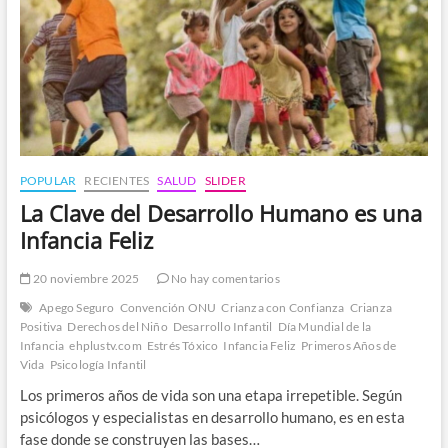
POPULAR
RECIENTES
SALUD
SLIDER
La Clave del Desarrollo Humano es una
Infancia Feliz
20 noviembre 2025
No hay comentarios
Apego Seguro
Convención ONU
Crianza con Confianza
Crianza
Positiva
Derechos del Niño
Desarrollo Infantil
Día Mundial de la
Infancia
ehplustv.com
Estrés Tóxico
Infancia Feliz
Primeros Años de
Vida
Psicología Infantil
Los primeros años de vida son una etapa irrepetible. Según
psicólogos y especialistas en desarrollo humano, es en esta
fase donde se construyen las bases…