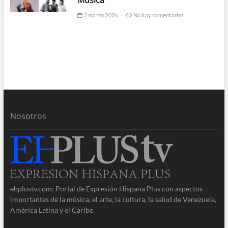
2 marzo 2026
No hay comentarios
Nosotros
ehplustv.com: Portal de Expresión Hispana Plus con aspectos
importantes de la música, el arte, la cultura, la salud de Venezuela,
América Latina y el Caribe