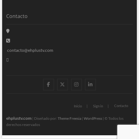
Contacto
contacto@ehplustv.com
facebook
twitter
instagram
linkedin
Contacto
Inicio
Sign in
ehplustv.com
| Diseñado por:
Theme Freesia
|
WordPress
| © Todos los
derechos reservados