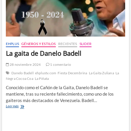
EHPLUS
GÉNEROS Y ESTILOS
RECIENTES
SLIDER
La gaita de Danelo Badell
28 noviembre 2024
1 comentario
Danelo Badell
ehplustv.com
Fiesta Decembrina
La Gaita Zuliana
La
Negra Cocoa Coa
La Piñata
Conocido como el Cañón de la Gaita, Danelo Badell se
mantiene, tras su reciente fallecimiento, como uno de los
gaiteros más destacados de Venezuela. Badell…
La
Leer más
gaita
de
Danelo
Badell