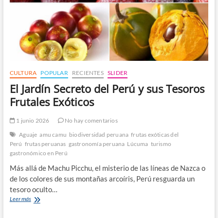
CULTURA
POPULAR
RECIENTES
SLIDER
El Jardín Secreto del Perú y sus Tesoros
Frutales Exóticos
1 junio 2026
No hay comentarios
Aguaje
amu camu
biodiversidad peruana
frutas exóticas del
Perú
frutas peruanas
gastronomía peruana
Lúcuma
turismo
gastronómico en Perú
Más allá de Machu Picchu, el misterio de las líneas de Nazca o
de los colores de sus montañas arcoíris, Perú resguarda un
tesoro oculto…
El
Leer más
Jardín
Secreto