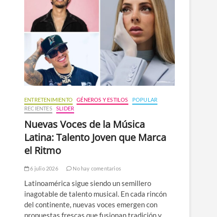
n
ú
ENTRETENIMIENTO
GÉNEROS Y ESTILOS
POPULAR
RECIENTES
SLIDER
Nuevas Voces de la Música
Latina: Talento Joven que Marca
el Ritmo
6 julio 2026
No hay comentarios
Latinoamérica sigue siendo un semillero
inagotable de talento musical. En cada rincón
del continente, nuevas voces emergen con
propuestas frescas que fusionan tradición y