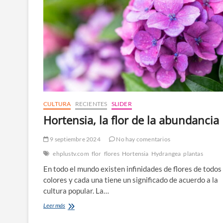
CULTURA
RECIENTES
SLIDER
Hortensia, la flor de la abundancia
9 septiembre 2024
No hay comentarios
ehplustv.com
flor
flores
Hortensia
Hydrangea
plantas
En todo el mundo existen infinidades de flores de todos 
colores y cada una tiene un significado de acuerdo a la
cultura popular. La…
Hortensia,
Leer más
la
flor