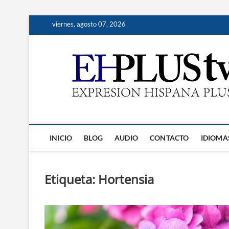
Saltar
viernes, agosto 07, 2026
al
contenido
INICIO
BLOG
AUDIO
CONTACTO
IDIOMA
Etiqueta:
Hortensia