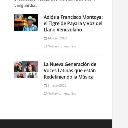
vanguardia,…
Adiós a Francisco Montoya:
el Tigre de Payara y Voz del
Llano Venezolano
14 mayo 2026
No hay comentarios
La Nueva Generación de
Voces Latinas que están
Redefiniendo la Música
2 marzo 2026
No hay comentarios