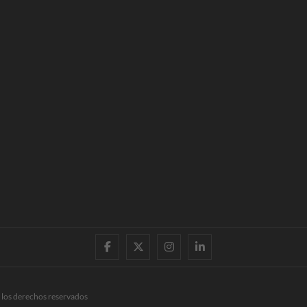
facebook
twitter
instagram
linkedin
 los derechos reservados