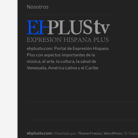
Nosotros
ehplustv.com: Portal de Expresión Hispana
Plus con aspectos importantes de la
música, el arte, la cultura, la salud de
Venezuela, América Latina y el Caribe
ehplustv.com
| Diseñado por:
Theme Freesia
|
WordPress
| © Todos