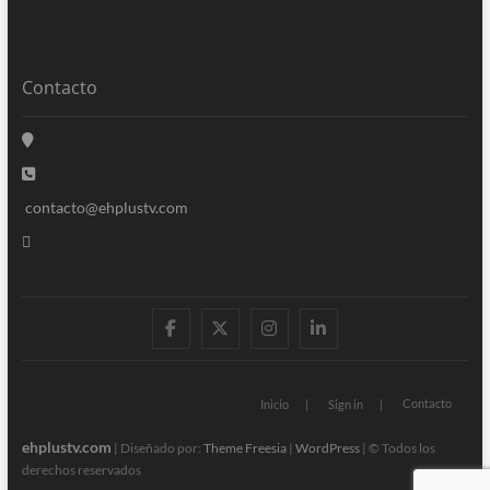
Contacto
contacto@ehplustv.com
facebook
twitter
instagram
linkedin
Contacto
Inicio
Sign in
ehplustv.com
| Diseñado por:
Theme Freesia
|
WordPress
| © Todos los
derechos reservados