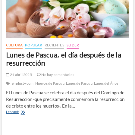
CULTURA
POPULAR
RECIENTES
SLIDER
Lunes de Pascua, el día después de la
resurrección
21 abril 2025
No hay comentarios
ehplustv.com
Huevos de Pascua
Lunes de Pascua
Lunes del Ángel
El Lunes de Pascua se celebra el día después del Domingo de
Resurrección -que precisamente conmemora la resurrección
de cristo entre los muertos-. En la…
Lunes
Leer más
de
Pascua,
el
día