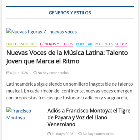
después
de
GENEROS Y ESTILOS
la
resurrección
ENTRETENIMIENTO
GÉNEROS Y ESTILOS
POPULAR
RECIENTES
SLIDER
Nuevas Voces de la Música Latina: Talento
Joven que Marca el Ritmo
6 julio 2026
No hay comentarios
Latinoamérica sigue siendo un semillero inagotable de talento
musical. En cada rincón del continente, nuevas voces emergen
con propuestas frescas que fusionan tradición y vanguardia,…
Adiós a Francisco Montoya: el Tigre
de Payara y Voz del Llano
Venezolano
14 mayo 2026
No hay comentarios