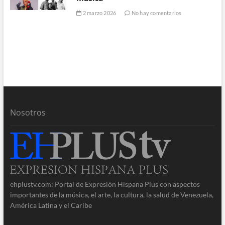
2 marzo 2026
No hay comentarios
Nosotros
ehplustv.com: Portal de Expresión Hispana Plus con aspectos
importantes de la música, el arte, la cultura, la salud de Venezuela,
América Latina y el Caribe