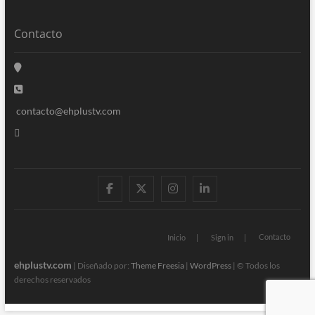
Contacto
contacto@ehplustv.com
facebook
twitter
instagram
linkedin
Contacto
Inicio
Sign in
ehplustv.com
| Diseñado por:
Theme Freesia
|
WordPress
| © Todos los
derechos reservados