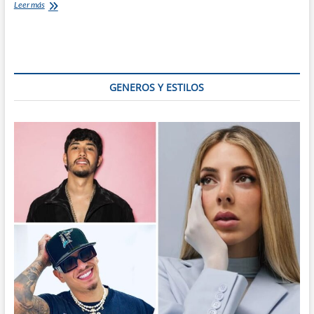
¡Sonido
Leer más
Auténtico!
5
Dúos
Latinoamericanos
que
Redefinen
GENEROS Y ESTILOS
la
Fusión:
Pop
Urbano,
Indie
y
Rumba