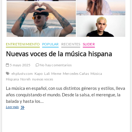
ENTRETENIMIENTO
POPULAR
RECIENTES
SLIDER
Nuevas voces de la música hispana
5 mayo 2025
No hay comentarios
ehplustv.com
Kapo
Lali
Meme
Mercedes Cañas
Música
Hispana
Noreh
nuevas voces
La música en español, con sus distintos géneros y estilos, lleva
años conquistando el mundo. Desde la salsa, el merengue, la
balada y hasta los…
Nuevas
Leer más
voces
de
la
música