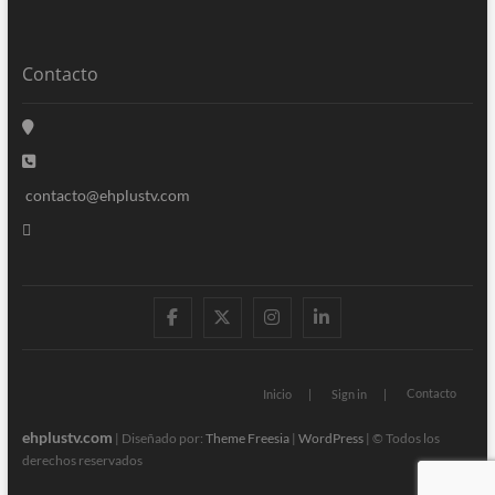
Contacto
contacto@ehplustv.com
facebook
twitter
instagram
linkedin
Contacto
Inicio
Sign in
ehplustv.com
| Diseñado por:
Theme Freesia
|
WordPress
| © Todos los
derechos reservados