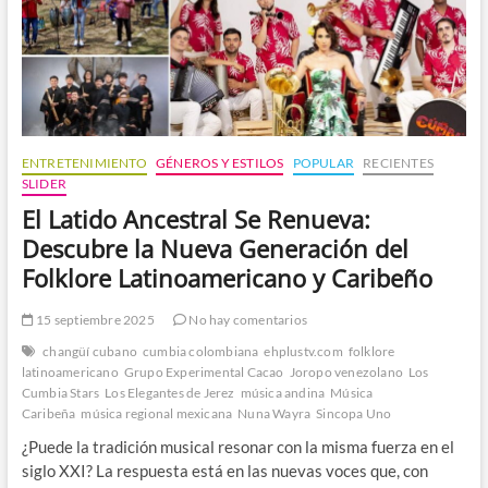
ENTRETENIMIENTO
GÉNEROS Y ESTILOS
POPULAR
RECIENTES
SLIDER
El Latido Ancestral Se Renueva:
Descubre la Nueva Generación del
Folklore Latinoamericano y Caribeño
15 septiembre 2025
No hay comentarios
changüí cubano
cumbia colombiana
ehplustv.com
folklore
latinoamericano
Grupo Experimental Cacao
Joropo venezolano
Los
Cumbia Stars
Los Elegantes de Jerez
música andina
Música
Caribeña
música regional mexicana
Nuna Wayra
Sincopa Uno
¿Puede la tradición musical resonar con la misma fuerza en el
siglo XXI? La respuesta está en las nuevas voces que, con