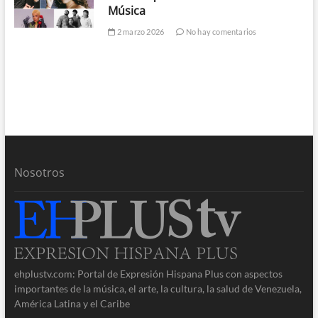
Música
2 marzo 2026
No hay comentarios
Nosotros
ehplustv.com: Portal de Expresión Hispana Plus con aspectos
importantes de la música, el arte, la cultura, la salud de Venezuela,
América Latina y el Caribe