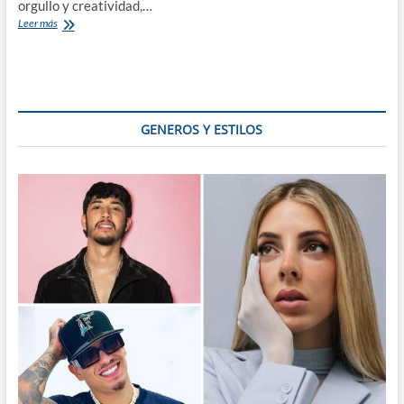
orgullo y creatividad,…
El
Leer más
Latido
Ancestral
Se
Renueva:
Descubre
la
GENEROS Y ESTILOS
Nueva
Generación
del
Folklore
Latinoamericano
y
Caribeño