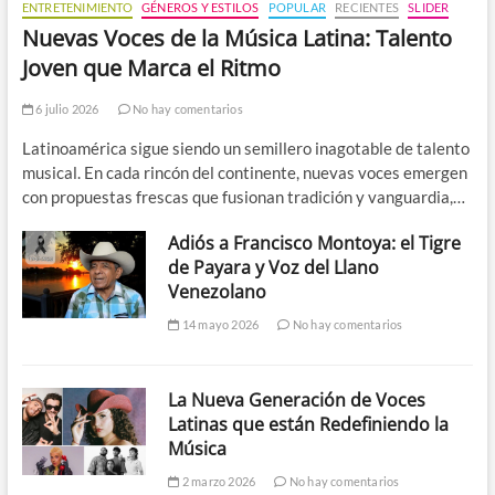
ENTRETENIMIENTO
GÉNEROS Y ESTILOS
POPULAR
RECIENTES
SLIDER
Nuevas Voces de la Música Latina: Talento
Joven que Marca el Ritmo
6 julio 2026
No hay comentarios
Latinoamérica sigue siendo un semillero inagotable de talento
musical. En cada rincón del continente, nuevas voces emergen
con propuestas frescas que fusionan tradición y vanguardia,…
Adiós a Francisco Montoya: el Tigre
de Payara y Voz del Llano
Venezolano
14 mayo 2026
No hay comentarios
La Nueva Generación de Voces
Latinas que están Redefiniendo la
Música
2 marzo 2026
No hay comentarios