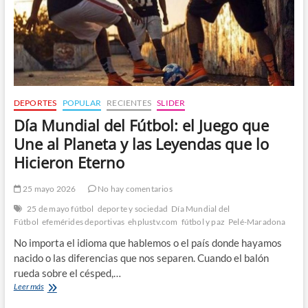
DEPORTES
POPULAR
RECIENTES
SLIDER
Día Mundial del Fútbol: el Juego que
Une al Planeta y las Leyendas que lo
Hicieron Eterno
25 mayo 2026
No hay comentarios
25 de mayo fútbol
deporte y sociedad
Día Mundial del
Fútbol
efemérides deportivas
ehplustv.com
fútbol y paz
Pelé-Maradona
No importa el idioma que hablemos o el país donde hayamos
nacido o las diferencias que nos separen. Cuando el balón
rueda sobre el césped,…
Día
Leer más
Mundial