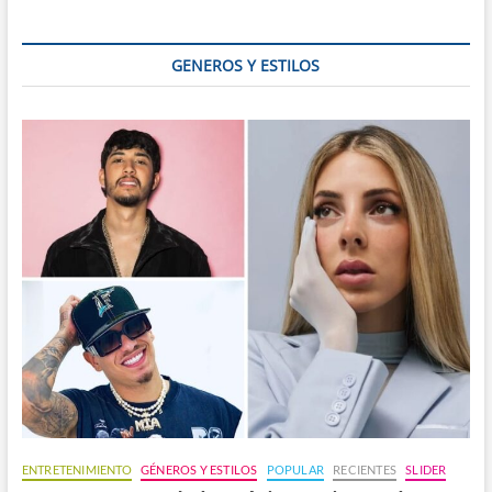
ciudades
mágicas
de
GENEROS Y ESTILOS
Brasil
ENTRETENIMIENTO
GÉNEROS Y ESTILOS
POPULAR
RECIENTES
SLIDER