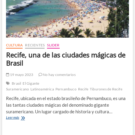
CULTURA
RECIENTES
SLIDER
Recife, una de las ciudades mágicas de
Brasil
19 mayo 2023
No hay comentarios
Brasil
El Gigante
Suramericano
Latinoamérica
Pernambuco
Recife
Tiburones de Recife
Recife, ubicada en el estado brasileño de Pernambuco, es una
las tantas ciudades mágicas del denominado gigante
suramericano. Un lugar cargado de historia y cultura…
Recife,
Leer más
una
de
las