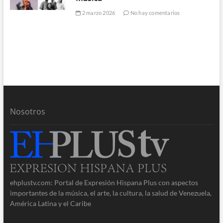
2 marzo 2026
No hay comentarios
Nosotros
ehplustv.com: Portal de Expresión Hispana Plus con aspectos
importantes de la música, el arte, la cultura, la salud de Venezuela,
América Latina y el Caribe