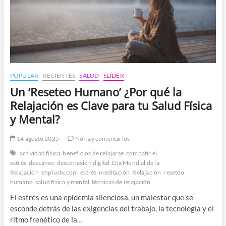
POPULAR
RECIENTES
SALUD
SLIDER
Un ‘Reseteo Humano’ ¿Por qué la
Relajación es Clave para tu Salud Física
y Mental?
14 agosto 2025
No hay comentarios
actividad física
beneficios de relajarse
combatir el
estrés
descanso
desconexión digital
Día Mundial de la
Relajación
ehplustv.com
estrés
meditación
Relajación
reseteo
humano
salud física y mental
técnicas de relajación
El estrés es una epidemia silenciosa, un malestar que se
esconde detrás de las exigencias del trabajo, la tecnología y el
ritmo frenético de la…