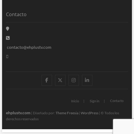
Contacto
contacto@ehplustv.com
facebook
twitter
instagram
linkedin
Contacto
Inicio
Sign in
ehplustv.com
| Diseñado por:
Theme Freesia
|
WordPress
| © Todos los
derechos reservados