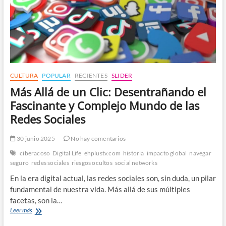
CULTURA
POPULAR
RECIENTES
SLIDER
Más Allá de un Clic: Desentrañando el
Fascinante y Complejo Mundo de las
Redes Sociales
30 junio 2025
No hay comentarios
ciberacoso
Digital Life
ehplustv.com
historia
impacto global
navegar
seguro
redes sociales
riesgos ocultos
social networks
En la era digital actual, las redes sociales son, sin duda, un pilar
fundamental de nuestra vida. Más allá de sus múltiples
facetas, son la…
Más
Leer más
Allá