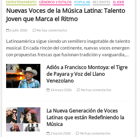
ENTRETENIMIENTO
GÉNEROS Y ESTILOS
POPULAR
RECIENTES
SLIDER
Nuevas Voces de la Música Latina: Talento
Joven que Marca el Ritmo
6 julio 2026
No hay comentarios
Latinoamérica sigue siendo un semillero inagotable de talento
musical. En cada rincón del continente, nuevas voces emergen
con propuestas frescas que fusionan tradición y vanguardia,…
Adiós a Francisco Montoya: el Tigre
de Payara y Voz del Llano
Venezolano
14 mayo 2026
No hay comentarios
La Nueva Generación de Voces
Latinas que están Redefiniendo la
Música
2 marzo 2026
No hay comentarios