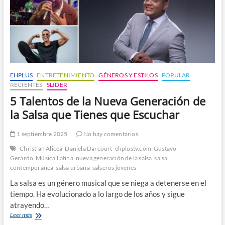
EHPLUS
ENTRETENIMIENTO
GÉNEROS Y ESTILOS
POPULAR
RECIENTES
SLIDER
5 Talentos de la Nueva Generación de
la Salsa que Tienes que Escuchar
1 septiembre 2025
No hay comentarios
Christian Alicea
Daniela Darcourt
ehplustv.com
Gustavo
Gerardo
Música Latina
nueva generación de la salsa
salsa
contemporánea
salsa urbana
salseros jóvenes
La salsa es un género musical que se niega a detenerse en el
tiempo. Ha evolucionado a lo largo de los años y sigue
atrayendo…
5
Leer más
Talentos