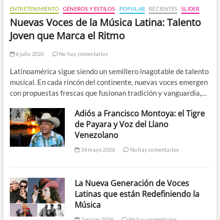
ENTRETENIMIENTO
GÉNEROS Y ESTILOS
POPULAR
RECIENTES
SLIDER
Nuevas Voces de la Música Latina: Talento
Joven que Marca el Ritmo
6 julio 2026
No hay comentarios
Latinoamérica sigue siendo un semillero inagotable de talento
musical. En cada rincón del continente, nuevas voces emergen
con propuestas frescas que fusionan tradición y vanguardia,…
Adiós a Francisco Montoya: el Tigre
de Payara y Voz del Llano
Venezolano
14 mayo 2026
No hay comentarios
La Nueva Generación de Voces
Latinas que están Redefiniendo la
Música
2 marzo 2026
No hay comentarios