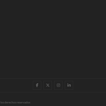
facebook
twitter
instagram
linkedin
 los derechos reservados