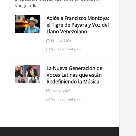
vanguardia,…
Adiós a Francisco Montoya:
el Tigre de Payara y Voz del
Llano Venezolano
14 mayo 2026
No hay comentarios
La Nueva Generación de
Voces Latinas que están
Redefiniendo la Música
2 marzo 2026
No hay comentarios