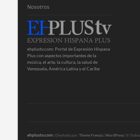
Nosotros
ehplustv.com: Portal de Expresión Hispana
Plus con aspectos importantes de la
música, el arte, la cultura, la salud de
Venezuela, América Latina y el Caribe
ehplustv.com
| Diseñado por:
Theme Freesia
|
WordPress
| © Todos