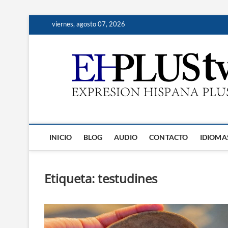
Saltar
viernes, agosto 07, 2026
al
contenido
INICIO
BLOG
AUDIO
CONTACTO
IDIOMA
Etiqueta:
testudines