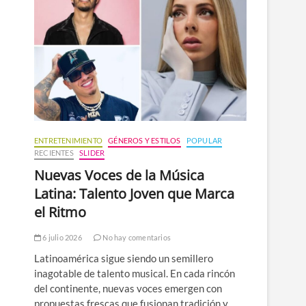
n
ú
ENTRETENIMIENTO
GÉNEROS Y ESTILOS
POPULAR
RECIENTES
SLIDER
Nuevas Voces de la Música
Latina: Talento Joven que Marca
el Ritmo
6 julio 2026
No hay comentarios
Latinoamérica sigue siendo un semillero
inagotable de talento musical. En cada rincón
del continente, nuevas voces emergen con
propuestas frescas que fusionan tradición y