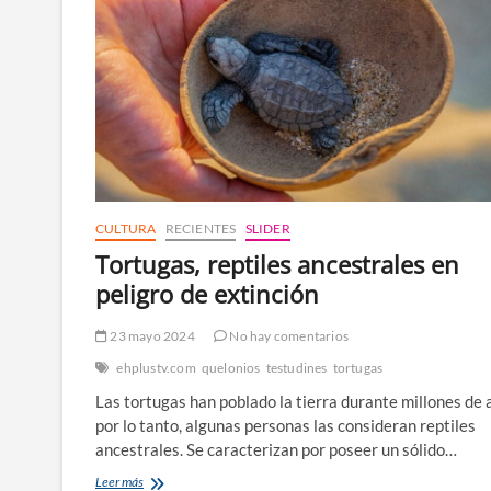
CULTURA
RECIENTES
SLIDER
Tortugas, reptiles ancestrales en
peligro de extinción
23 mayo 2024
No hay comentarios
ehplustv.com
quelonios
testudines
tortugas
Las tortugas han poblado la tierra durante millones de 
por lo tanto, algunas personas las consideran reptiles
ancestrales. Se caracterizan por poseer un sólido…
Tortugas,
Leer más