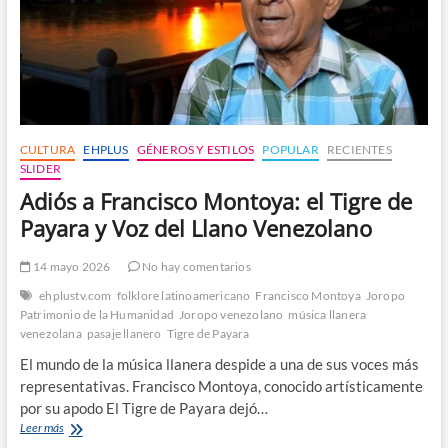
CULTURA
EHPLUS
GÉNEROS Y ESTILOS
POPULAR
RECIENTES
SLIDER
Adiós a Francisco Montoya: el Tigre de
Payara y Voz del Llano Venezolano
14 mayo 2026
No hay comentarios
ehplustv.com
folklore latinoamericano
Francisco Montoya
Joropo
Patrimonio de la Humanidad
Joropo venezolano
música llanera
venezolana
pasaje llanero
Tigre de Payara
El mundo de la música llanera despide a una de sus voces más
representativas. Francisco Montoya, conocido artísticamente
por su apodo El Tigre de Payara dejó…
Adiós
Leer más
a