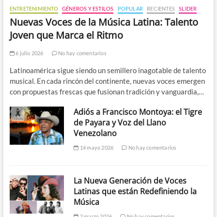
ENTRETENIMIENTO
GÉNEROS Y ESTILOS
POPULAR
RECIENTES
SLIDER
Nuevas Voces de la Música Latina: Talento
Joven que Marca el Ritmo
6 julio 2026
No hay comentarios
Latinoamérica sigue siendo un semillero inagotable de talento
musical. En cada rincón del continente, nuevas voces emergen
con propuestas frescas que fusionan tradición y vanguardia,…
Adiós a Francisco Montoya: el Tigre
de Payara y Voz del Llano
Venezolano
14 mayo 2026
No hay comentarios
La Nueva Generación de Voces
Latinas que están Redefiniendo la
Música
2 marzo 2026
No hay comentarios