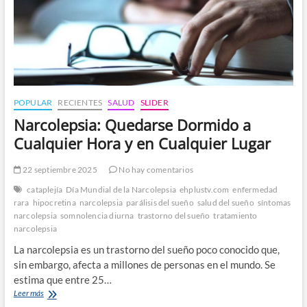
POPULAR
RECIENTES
SALUD
SLIDER
Narcolepsia: Quedarse Dormido a
Cualquier Hora y en Cualquier Lugar
22 septiembre 2025
No hay comentarios
cataplejía
Día Mundial de la Narcolepsia
ehplustv.com
enfermedad
rara
hipocretina
narcolepsia
parálisis del sueño
salud del sueño
síntomas
narcolepsia
somnolencia diurna
trastorno del sueño
tratamiento
narcolepsia
La narcolepsia es un trastorno del sueño poco conocido que,
sin embargo, afecta a millones de personas en el mundo. Se
estima que entre 25…
Narcolepsia:
Leer más
Quedarse