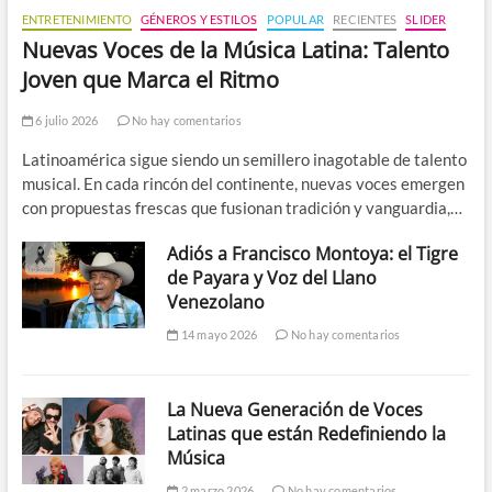
ENTRETENIMIENTO
GÉNEROS Y ESTILOS
POPULAR
RECIENTES
SLIDER
Nuevas Voces de la Música Latina: Talento
Joven que Marca el Ritmo
6 julio 2026
No hay comentarios
Latinoamérica sigue siendo un semillero inagotable de talento
musical. En cada rincón del continente, nuevas voces emergen
con propuestas frescas que fusionan tradición y vanguardia,…
Adiós a Francisco Montoya: el Tigre
de Payara y Voz del Llano
Venezolano
14 mayo 2026
No hay comentarios
La Nueva Generación de Voces
Latinas que están Redefiniendo la
Música
2 marzo 2026
No hay comentarios