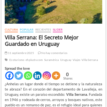
CULTURA
POPULAR
RECIENTES
SLIDER
Villa Serrana: El Secreto Mejor
Guardado en Uruguay
11 septiembre 2025
No hay comentarios
Ecoturismo
ehplustv.com
Suramérica
Uruguay
Viajes
Villa Serrana
Spread the love
0
Shares
¿Anhelas un lugar donde el tiempo se detiene y la naturaleza
te abraza? En el corazón del departamento de Lavalleja, en
Uruguay, existe un paraíso escondido:
Villa Serrana
. Fundada
en 1946 y rodeada de cerros, arroyos y bosques nativos, este
pueblo es un remanso de paz, es el refugio ideal para quienes