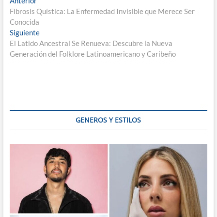
Navegación
Entrada
Anterior
anterior:
Fibrosis Quística: La Enfermedad Invisible que Merece Ser
de
Conocida
entradas
Entrada
Siguiente
siguiente:
El Latido Ancestral Se Renueva: Descubre la Nueva
Generación del Folklore Latinoamericano y Caribeño
GENEROS Y ESTILOS