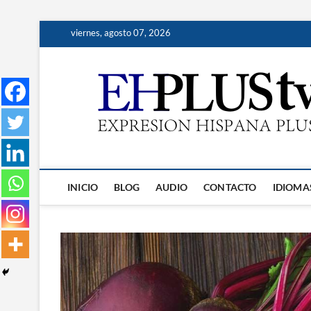
Saltar
viernes, agosto 07, 2026
al
contenido
INICIO
BLOG
AUDIO
CONTACTO
IDIOMA