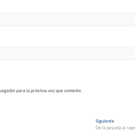
vegador para la próxima vez que comente.
Entrada
Siguiente
siguiente:
De la payada al rap