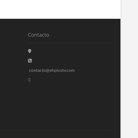
Contacto
contacto@ehplustv.com