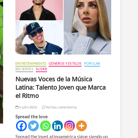
n
ú
ENTRETENIMIENTO
GÉNEROS Y ESTILOS
POPULAR
RECIENTES
SLIDER
Nuevas Voces de la Música
Latina: Talento Joven que Marca
el Ritmo
6 julio 2026
No hay comentarios
Spread the love
Spread the loveLatinoamérica sigue siendo un