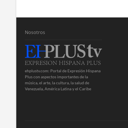
entradas
Nosotros
ehplustv.com: Portal de Expresión Hispana
Plus con aspectos importantes de la
música, el arte, la cultura, la salud de
Venezuela, América Latina y el Caribe