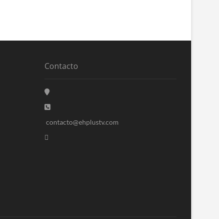
Contacto
contacto@ehplustv.com