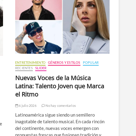
n
ú
ENTRETENIMIENTO
GÉNEROS Y ESTILOS
POPULAR
RECIENTES
SLIDER
Nuevas Voces de la Música
Latina: Talento Joven que Marca
el Ritmo
r
6 julio 2026
No hay comentarios
Latinoamérica sigue siendo un semillero
inagotable de talento musical. En cada rincón
de
del continente, nuevas voces emergen con
propuestas frescas que fusionan tradición y