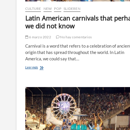
CULTURE
NEW
POP
SLIDEREN
Latin American carnivals that perh
we did not know
6 marzo 2022
No hay comentarios
Carnival is a word that refers to a celebration of ancien
origin that has spread throughout the world. In Latin
America, we could say that…
Latin
Leer más
American
carnivals
that
perhaps
we
did
not
know