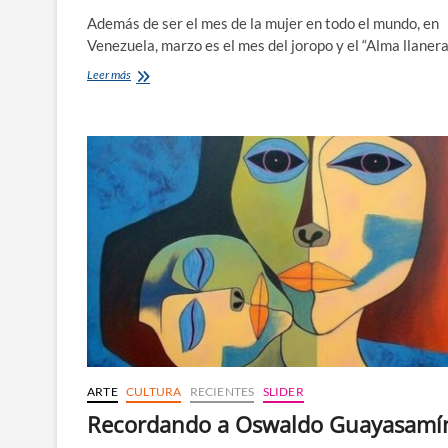
Además de ser el mes de la mujer en todo el mundo, en
Venezuela, marzo es el mes del joropo y el “Alma llanera
Pedro
Leer más
Elías
Gutiérrez
y
el
joropo
venezolano
ARTE
CULTURA
RECIENTES
SLIDER
Recordando a Oswaldo Guayasamí