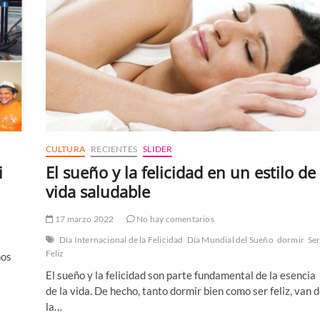
CULTURA
RECIENTES
SLIDER
i
El sueño y la felicidad en un estilo de
vida saludable
17 marzo 2022
No hay comentarios
Día Internacional de la Felicidad
Día Mundial del Sueño
dormir
Se
Feliz
nos
El sueño y la felicidad son parte fundamental de la esencia
de la vida. De hecho, tanto dormir bien como ser feliz, van 
la…