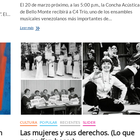
El 20 de marzo próximo, a las 5:00 p.m., la Concha Acústica
de Bello Monte recibirá a C4 Trío, uno de los ensambles
”. El…
musicales venezolanos más importantes de…
C4
Leer más
Trío
de
vuelta
en
Venezuela
CULTURA
POPULAR
RECIENTES
SLIDER
n
Las mujeres y sus derechos. (Lo que