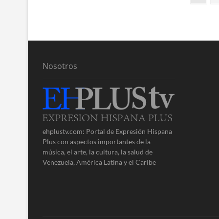
de
entradas
Nosotros
ehplustv.com: Portal de Expresión Hispana
Plus con aspectos importantes de la
música, el arte, la cultura, la salud de
Venezuela, América Latina y el Caribe