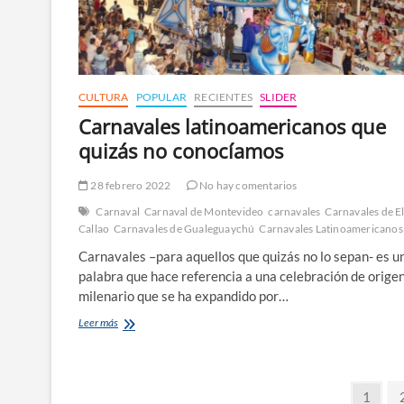
CULTURA
POPULAR
RECIENTES
SLIDER
Carnavales latinoamericanos que
quizás no conocíamos
28 febrero 2022
No hay comentarios
Carnaval
Carnaval de Montevideo
carnavales
Carnavales de E
Callao
Carnavales de Gualeguaychú
Carnavales Latinoamericanos
Carnavales –para aquellos que quizás no lo sepan- es u
palabra que hace referencia a una celebración de orige
milenario que se ha expandido por…
Carnavales
Leer más
latinoamericanos
que
quizás
Paginación
no
Página
1
conocíamos