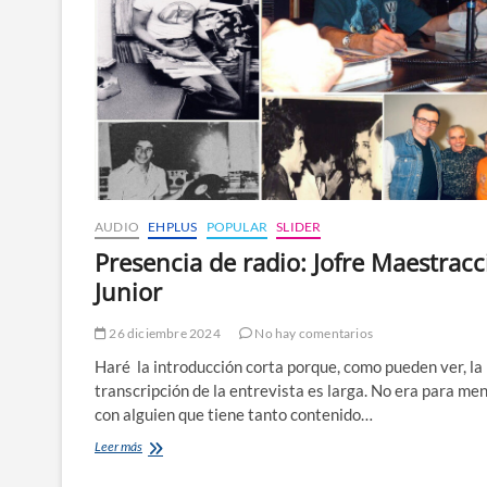
AUDIO
EHPLUS
POPULAR
SLIDER
Presencia de radio: Jofre Maestracc
Junior
26 diciembre 2024
No hay comentarios
Haré la introducción corta porque, como pueden ver, la
transcripción de la entrevista es larga. No era para me
con alguien que tiene tanto contenido…
Presencia
Leer más
de
radio: