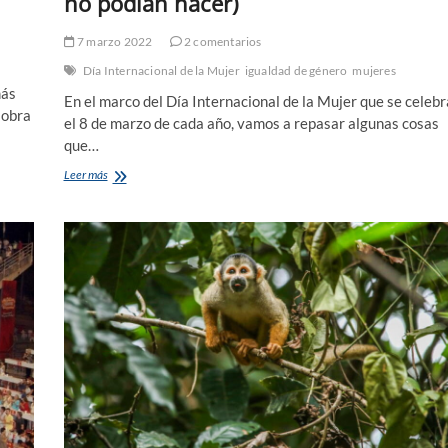
no podían hacer)
7 marzo 2022
2 comentarios
Día Internacional de la Mujer
igualdad de género
mujeres
más
En el marco del Día Internacional de la Mujer que se celebr
 obra
el 8 de marzo de cada año, vamos a repasar algunas cosas
que…
Las
Leer más
mujeres
y
sus
derechos.
(Lo
que
no
podían
hacer)