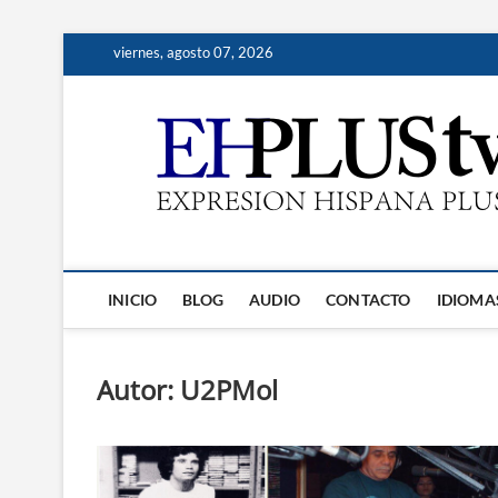
Saltar
viernes, agosto 07, 2026
al
contenido
INICIO
BLOG
AUDIO
CONTACTO
IDIOMA
Autor:
U2PMol