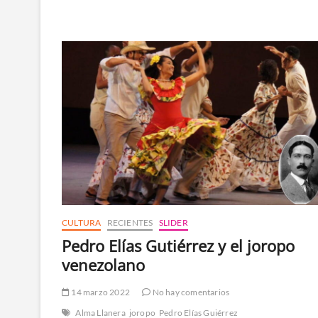
Jofre
Maestracci
Junior
CULTURA
RECIENTES
SLIDER
Pedro Elías Gutiérrez y el joropo
venezolano
14 marzo 2022
No hay comentarios
Alma Llanera
joropo
Pedro Elías Guiérrez