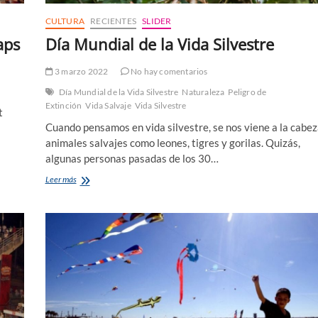
CULTURA
RECIENTES
SLIDER
aps
Día Mundial de la Vida Silvestre
3 marzo 2022
No hay comentarios
Día Mundial de la Vida Silvestre
Naturaleza
Peligro de
Extinción
Vida Salvaje
Vida Silvestre
t
Cuando pensamos en vida silvestre, se nos viene a la cabez
animales salvajes como leones, tigres y gorilas. Quizás,
algunas personas pasadas de los 30…
Día
Leer más
Mundial
de
la
Vida
Silvestre