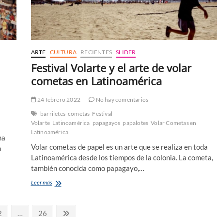
ARTE
CULTURA
RECIENTES
SLIDER
Festival Volarte y el arte de volar
cometas en Latinoamérica
24 febrero 2022
No hay comentarios
l
barriletes
cometas
Festival
Volarte
Latinoamérica
papagayos
papalotes
Volar Cometas en
Latinoamérica
na
Volar cometas de papel es un arte que se realiza en toda
n
Latinoamérica desde los tiempos de la colonia. La cometa,
también conocida como papagayo,…
Festival
Leer más
Volarte
y
el
Página
Página
Página
2
…
26
arte