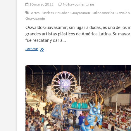
10 marzo 2022
No hay comentarios
Artes Plásticas
Ecuador
Guayasamín
Latinoamérica
Oswaldo
Guayasamín
Oswaldo Guayasamín, sin lugar a dudas, es uno de los 
grandes artistas plásticos de América Latina. Su mayor
fue rescatar y dar a…
Recordando
Leer más
a
Oswaldo
Guayasamín