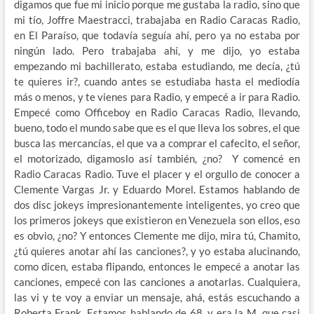
digamos que fue mi inicio porque me gustaba la radio, sino que
mi tío, Joffre Maestracci, trabajaba en Radio Caracas Radio,
en El Paraíso, que todavía seguía ahí, pero ya no estaba por
ningún lado. Pero trabajaba ahí, y me dijo, yo estaba
empezando mi bachillerato, estaba estudiando, me decía, ¿tú
te quieres ir?, cuando antes se estudiaba hasta el mediodía
más o menos, y te vienes para Radio, y empecé a ir para Radio.
Empecé como Officeboy en Radio Caracas Radio, llevando,
bueno, todo el mundo sabe que es el que lleva los sobres, el que
busca las mercancías, el que va a comprar el cafecito, el señor,
el motorizado, digamoslo así también, ¿no? Y comencé en
Radio Caracas Radio. Tuve el placer y el orgullo de conocer a
Clemente Vargas Jr. y Eduardo Morel. Estamos hablando de
dos disc jokeys impresionantemente inteligentes, yo creo que
los primeros jokeys que existieron en Venezuela son ellos, eso
es obvio, ¿no? Y entonces Clemente me dijo, mira tú, Chamito,
¿tú quieres anotar ahí las canciones?, y yo estaba alucinando,
como dicen, estaba flipando, entonces le empecé a anotar las
canciones, empecé con las canciones a anotarlas. Cualquiera,
las vi y te voy a enviar un mensaje, ahá, estás escuchando a
Roberta Frank. Estamos hablando de 68, y era la M, que casi