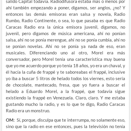
salido Capital todavía. Radiodifusora estaba más o menos por
ahí también empezando a poner, digamos, ser anglos, ¿no? Y
entonces las demás emisoras eran salsa y novela, Radio
Rumbo, Radio Continente, o sea, lo que pasaba es que Radio
Caracas Radio era la única emisora juvenil, digamos, no
juvenil, pero digamos de música americana, ahí no ponían
salsa, ahí no se ponía merengue, ahí no se ponía cumbia, ahí no
se ponían novelas. Ahí no se ponía ya nada de eso, eran
musicales. Diferenciando uno al otro, Morel era más
conversador, pero Morel tenía una característica muy buena
que yo me acuerdo porque yo tenía 18 años, yo era un chaval, y
él hacía la cuña de frappé y te saboreabas el frappé, inclusive
yo iba a buscar 5 litros de helado todos los viernes, esto sería
de chocolate, mantecado, fresa, que yo fuera a buscar el
helado a Eduardo Morel, a la frappé, que todavía sigue
existiendo la frappé en Venezuela. Claro, claro. Y me estaba
gustando mucho la radio, y es lo que te digo, Radio Caracas
Radio era un monstruo.
OM:
Sí, porque, disculpa que te interrumpa, no solamente eso,
sino que la radio en ese entonces, pues la televisión no tenía