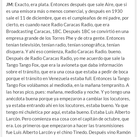
JM:
Exacto, era plata. Entonces después que sale Aire, que si
es una emisora más o menos comercial, y después en 1930
sale el 11 de diciembre, que es el cumpleaños de mi padre, por
cierto, es cuando nace Radio Caracas Radio, que era
Broadcasting Caracas, 1BC. Después 1BC se convirtió en una
empresa grande de los Torres Phe y de otra gente. Entonces
tenían televisión, tenían radio, tenían sonográfica, tenían
disquera. Y ahí eso comienza, Radio Caracas Radio. bueno.
Después de Radio Caracas Radio, yo me acuerdo que sale la
Tango Tango Fox, que era la avioneta que daba información
sobre el tránsito, que era una cosa que estaba a pedir de boca
porque el tránsito en Venezuela estaba full. Entonces la Tango
Tango Fox volábamos al mediodía, en la mañana tempranito. A
las horas pico, pues: mañana, mediodía y noche. Y yo tengo una
anécdota buena porque ya empezaron a cambiar los locutores,
ya estaba entrando ahí en los locutores, estaba bueno. Ya que
tengo mi chuletica por aquí, estaba bueno. Estaba Luis Alberto
Larcón. Pero comienza esa cosa con el capitán de octubre, que
era. Los primeros que empezaron a hacer las transmisiones
fue Luis Alberto Larcón y el chino Tinedo. Después vino Ramón