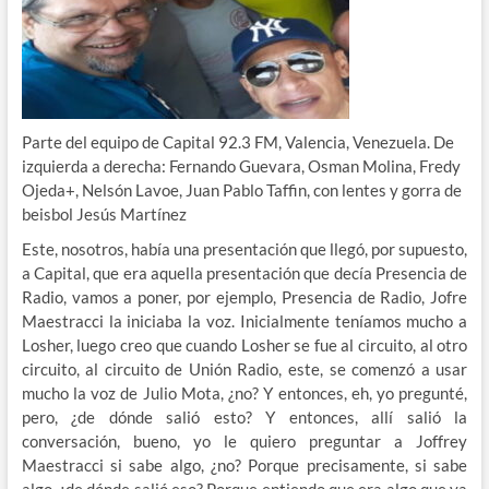
Parte del equipo de Capital 92.3 FM, Valencia, Venezuela. De
izquierda a derecha: Fernando Guevara, Osman Molina, Fredy
Ojeda+, Nelsón Lavoe, Juan Pablo Taffin, con lentes y gorra de
beisbol Jesús Martínez
Este, nosotros, había una presentación que llegó, por supuesto,
a Capital, que era aquella presentación que decía Presencia de
Radio, vamos a poner, por ejemplo, Presencia de Radio, Jofre
Maestracci la iniciaba la voz. Inicialmente teníamos mucho a
Losher, luego creo que cuando Losher se fue al circuito, al otro
circuito, al circuito de Unión Radio, este, se comenzó a usar
mucho la voz de Julio Mota, ¿no? Y entonces, eh, yo pregunté,
pero, ¿de dónde salió esto? Y entonces, allí salió la
conversación, bueno, yo le quiero preguntar a Joffrey
Maestracci si sabe algo, ¿no? Porque precisamente, si sabe
algo, ¿de dónde salió eso? Porque entiendo que era algo que ya