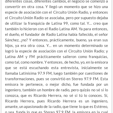
diferentes cosas, diferentes cambios, el negocio se comenzó a
convertir en otra cosa. Y llegó un momento que se hizo una
especie de asociación con el Circuito Unión Radio, y entonces
el Circuito Unión Radio se asociaba, pero por supuesto dejaba
de utilizar la franquicia de Latina 99, como tal. Y… creo que
también lo hicieron con el Radio Latina AM. Ya para entonces,
el dueño, el fundador de Radio Latina había fallecido, el señor
Sánchez, ¿no? Y entonces, prácticamente, bueno, ya eran sus
hijos, ya era otra cosa. Y… en un momento determinado se
logró la especie de asociación con el Circuito Unión Radio; y
Latina AM y FM prácticamente salieron como franquicias,
como tal, como nombre. Y entonces, de hecho, yo, en la emisora
que se está escuchando esta entrevista, inicialmente se
llamaba Latinísima 97.9 FM, luego también por cuestiones de
transformaciones, pues se convirtió en Stereo 97.9 FM. Esta
emisora le pertenece, o mejor dicho, fue fundada por un
ingeniero, también un hombre de radio, pero quizás no sé si lo
conozca, que es Ricardo Herrera, no sé si tú lo conoces. Sí,
Ricardo Herrera, pues Ricardo Herrera es un ingeniero,
amante, un apasionado de la radio, que tiene lo que es Estéreo,
o sea, funda lo que es Stereo 97.9 FM, la emisora en la cual