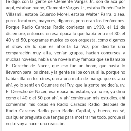
te digo, con la gente de Clemente Vargas Jr., son de acá por
aquí, estaban bueno, Clemente Vargas Jr., estaba Rubén Darío
Villasmil, estaba Eduardo Morel, estaba Walter Parra, o sea,
puros locutores, mayores, digamos, pero eran los fenómenos.
Porque Radio Caracas Radio comienza en 1930, el 11 de
diciembre, entonces en esa época lo que había entre el 30, el
40 y el 50, programas musicales con orquesta, como digamos
el show de lo que es ahorita La Voz, por decirte una
comparación muy alta, venían grupos, hacían concursos y
muchas novelas, había una novela muy famosa que se llamaba
El Derecho de Nacer, que eso fue un boom, que hasta lo
llevaron para los cines, y la gente se iba con su silla, porque no
había silla en los cines, o era una mata de mango que estaba
ahí, yo lo sentí en Ocumare del Tuy, que la gente me decía, uy,
El Derecho de Nacer, esa época no estaba, yo no sé, yo diría
como el 40 o el 50 por ahí, y ahí comienzan mis estudios, ahí
comienzan mis cosas en Radio Caracas Radio, después de
Radio Caracas Radio paso Radio Capital, y bueno, no sé,
cualquier pregunta que tengas para mostrarme todo, porque si
no, te voy a hacer una reacción.