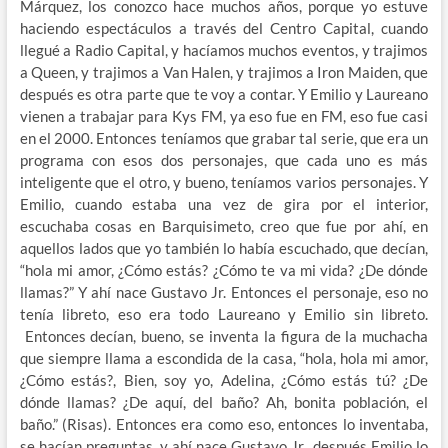
Márquez, los conozco hace muchos años, porque yo estuve
haciendo espectáculos a través del Centro Capital, cuando
llegué a Radio Capital, y hacíamos muchos eventos, y trajimos
a Queen, y trajimos a Van Halen, y trajimos a Iron Maiden, que
después es otra parte que te voy a contar. Y Emilio y Laureano
vienen a trabajar para Kys FM, ya eso fue en FM, eso fue casi
en el 2000. Entonces teníamos que grabar tal serie, que era un
programa con esos dos personajes, que cada uno es más
inteligente que el otro, y bueno, teníamos varios personajes. Y
Emilio, cuando estaba una vez de gira por el interior,
escuchaba cosas en Barquisimeto, creo que fue por ahí, en
aquellos lados que yo también lo había escuchado, que decían,
“hola mi amor, ¿Cómo estás? ¿Cómo te va mi vida? ¿De dónde
llamas?” Y ahí nace Gustavo Jr. Entonces el personaje, eso no
tenía libreto, eso era todo Laureano y Emilio sin libreto.
Entonces decían, bueno, se inventa la figura de la muchacha
que siempre llama a escondida de la casa, “hola, hola mi amor,
¿Cómo estás?, Bien, soy yo, Adelina, ¿Cómo estás tú? ¿De
dónde llamas? ¿De aquí, del baño? Ah, bonita población, el
baño.” (Risas). Entonces era como eso, entonces lo inventaba,
se hacían preguntas, y ahí nace Gustavo Jr., después Emilio lo