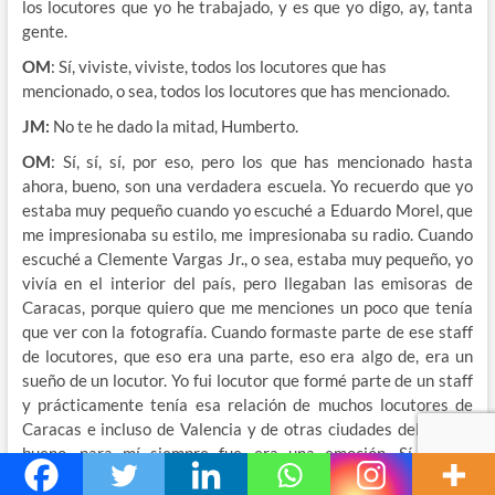
los locutores que yo he trabajado, y es que yo digo, ay, tanta
gente.
OM
: Sí, viviste, viviste, todos los locutores que has
mencionado, o sea, todos los locutores que has mencionado.
JM:
No te he dado la mitad, Humberto.
OM
: Sí, sí, sí, por eso, pero los que has mencionado hasta
ahora, bueno, son una verdadera escuela. Yo recuerdo que yo
estaba muy pequeño cuando yo escuché a Eduardo Morel, que
me impresionaba su estilo, me impresionaba su radio. Cuando
escuché a Clemente Vargas Jr., o sea, estaba muy pequeño, yo
vivía en el interior del país, pero llegaban las emisoras de
Caracas, porque quiero que me menciones un poco que tenía
que ver con la fotografía. Cuando formaste parte de ese staff
de locutores, que eso era una parte, eso era algo de, era un
sueño de un locutor. Yo fui locutor que formé parte de un staff
y prácticamente tenía esa relación de muchos locutores de
Caracas e incluso de Valencia y de otras ciudades del país. Y
bueno, para mí siempre fue, era una emoción. Sí, bueno.
Cuéntame un poco de eso.