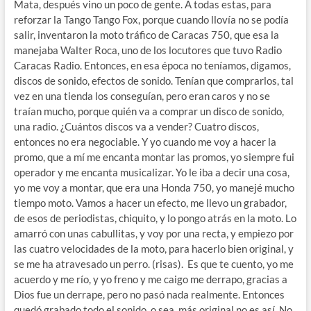
Mata, después vino un poco de gente. A todas estas, para
reforzar la Tango Tango Fox, porque cuando llovía no se podía
salir, inventaron la moto tráfico de Caracas 750, que esa la
manejaba Walter Roca, uno de los locutores que tuvo Radio
Caracas Radio. Entonces, en esa época no teníamos, digamos,
discos de sonido, efectos de sonido. Tenían que comprarlos, tal
vez en una tienda los conseguían, pero eran caros y no se
traían mucho, porque quién va a comprar un disco de sonido,
una radio. ¿Cuántos discos va a vender? Cuatro discos,
entonces no era negociable. Y yo cuando me voy a hacer la
promo, que a mí me encanta montar las promos, yo siempre fui
operador y me encanta musicalizar. Yo le iba a decir una cosa,
yo me voy a montar, que era una Honda 750, yo manejé mucho
tiempo moto. Vamos a hacer un efecto, me llevo un grabador,
de esos de periodistas, chiquito, y lo pongo atrás en la moto. Lo
amarró con unas cabullitas, y voy por una recta, y empiezo por
las cuatro velocidades de la moto, para hacerlo bien original, y
se me ha atravesado un perro. (risas). Es que te cuento, yo me
acuerdo y me río, y yo freno y me caigo me derrapo, gracias a
Dios fue un derrape, pero no pasó nada realmente. Entonces
quedó grabado todo el sonido, o sea, más original no es así. No