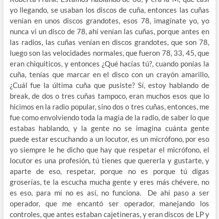
yo llegando, se usaban los discos de cuña, entonces las cuñas
venían en unos discos grandotes, esos 78, imagínate yo, yo
nunca vi un disco de 78, ahí venían las cuñas, porque antes en
las radios, las cuñas venían en discos grandotes, que son 78,
luego son las velocidades normales, que fueron 78, 33, 45, que
eran chiquiticos, y entonces ¿Qué hacías tú?, cuando ponías la
cuña, tenías que marcar en el disco con un crayón amarillo,
¿Cuál fue la última cuña que pusiste? Sí, estoy hablando de
break, de dos o tres cuñas tampoco, eran muchos esos que lo
hicimos en la radio popular, sino dos o tres cuñas, entonces, me
fue como envolviendo toda la magia de la radio, de saber lo que
estabas hablando, y la gente no se imagina cuánta gente
puede estar escuchando a un locutor, es un micrófono, por eso
yo siempre le he dicho que hay que respetar el micrófono, el
locutor es una profesión, tú tienes que quererla y gustarte, y
aparte de eso, respetar, porque no es porque tú digas
groserías, te la escucha mucha gente y eres más chévere, no
es eso, para mí no es así, no funciona. De ahí paso a ser
operador, que me encantó ser operador, manejando los
controles, que antes estaban cajetineras, y eran discos de LP y