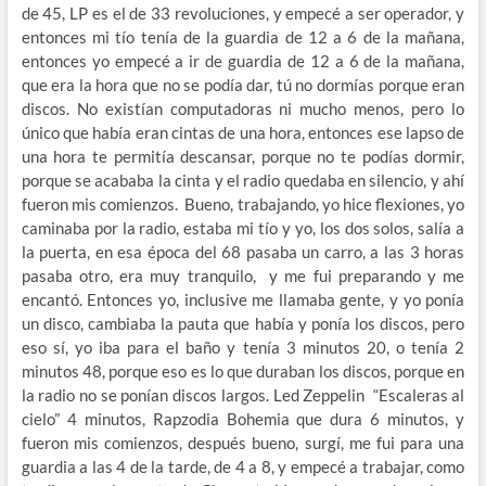
de 45, LP es el de 33 revoluciones, y empecé a ser operador, y
entonces mi tío tenía de la guardia de 12 a 6 de la mañana,
entonces yo empecé a ir de guardia de 12 a 6 de la mañana,
que era la hora que no se podía dar, tú no dormías porque eran
discos. No existían computadoras ni mucho menos, pero lo
único que había eran cintas de una hora, entonces ese lapso de
una hora te permitía descansar, porque no te podías dormir,
porque se acababa la cinta y el radio quedaba en silencio, y ahí
fueron mis comienzos. Bueno, trabajando, yo hice flexiones, yo
caminaba por la radio, estaba mi tío y yo, los dos solos, salía a
la puerta, en esa época del 68 pasaba un carro, a las 3 horas
pasaba otro, era muy tranquilo, y me fui preparando y me
encantó. Entonces yo, inclusive me llamaba gente, y yo ponía
un disco, cambiaba la pauta que había y ponía los discos, pero
eso sí, yo iba para el baño y tenía 3 minutos 20, o tenía 2
minutos 48, porque eso es lo que duraban los discos, porque en
la radio no se ponían discos largos. Led Zeppelin “Escaleras al
cielo” 4 minutos, Rapzodia Bohemia que dura 6 minutos, y
fueron mis comienzos, después bueno, surgí, me fui para una
guardia a las 4 de la tarde, de 4 a 8, y empecé a trabajar, como