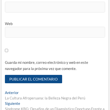
Web
Guarda mi nombre, correo electrónico y web en este
navegador para la próxima vez que comente.
Navegación
Entrada
Anterior
anterior:
La Cultura Afroperuana: la Belleza Negra del Perú
de
Entrada
Siguiente
entradas
siguiente:
Síndrome KBG: Desafíos de un Diagnóstico Oportuno Frente a