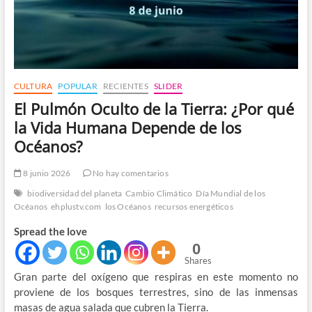
CULTURA
POPULAR
RECIENTES
SLIDER
El Pulmón Oculto de la Tierra: ¿Por qué
la Vida Humana Depende de los
Océanos?
8 junio 2026
No hay comentarios
biodiversidad del planeta
Cambio Climático
Día Mundial de los
Océanos
ehplustv.com
los Océanos
recursos energéticos
Spread the love
0
Shares
Gran parte del oxígeno que respiras en este momento no
proviene de los bosques terrestres, sino de las inmensas
masas de agua salada que cubren la Tierra.