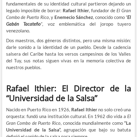
fundamentales de su identidad cultural partieron dejando un
legado imposible de borrar:
Rafael Ithier
, fundador de
El Gran
Combo de Puerto Rico
, y
Enemecio Sánchez
, conocido como
“
El
Gabán Tacateño
”
, voz emblemática del joropo tuyero
venezolano.
Dos maestros, dos géneros distintos, pero una misma misión:
darle sonido a la identidad de un pueblo. Desde la cadencia
salsera del Caribe hasta los versos campesinos de los Valles
del Tuy, sus notas siguen vivas en la memoria colectiva de
nuestros pueblos.
Rafael Ithier: El Director de la
“Universidad de la Salsa”
Nacido en Puerto Rico en 1926,
Rafael Ithier
no solo creó una
orquesta: fundó una institución cultural. En 1962 dio vida a
El
Gran Combo de Puerto Rico
, conocida mundialmente como
“La
Universidad de la Salsa”,
agrupación que bajo su batuta
definió el sonido de la salsa para siempre.