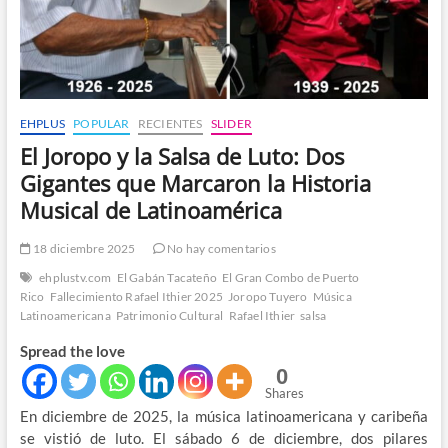
EHPLUS
POPULAR
RECIENTES
SLIDER
El Joropo y la Salsa de Luto: Dos
Gigantes que Marcaron la Historia
Musical de Latinoamérica
18 diciembre 2025
No hay comentarios
ehplustv.com
El Gabán Tacateño
El Gran Combo de Puerto
Rico
Fallecimiento Rafael Ithier 2025
Joropo Tuyero
Música
Latinoamericana
Patrimonio Cultural
Rafael Ithier
salsa
Spread the love
0
Shares
En diciembre de 2025, la música latinoamericana y caribeña
se vistió de luto. El sábado 6 de diciembre, dos pilares