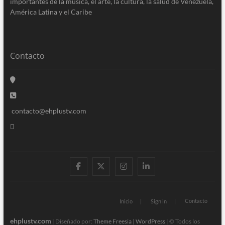
importantes de la música, el arte, la cultura, la salud de Venezuela,
América Latina y el Caribe
Contacto
contacto@ehplustv.com
facebook
twitter
instagram
linkedin
Contacto
Inicio
Sign in
ehplustv.com
| Diseñado por:
Theme Freesia
|
WordPress
| © Todos los