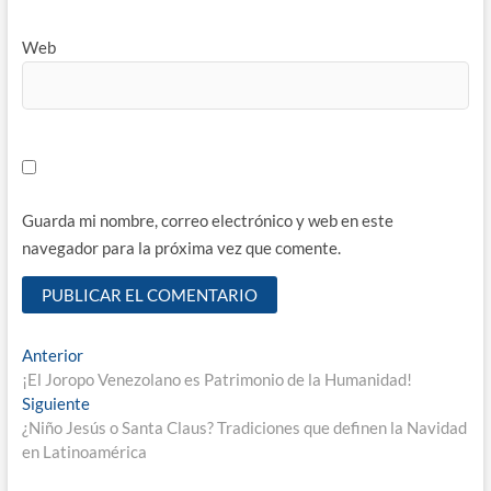
Web
Guarda mi nombre, correo electrónico y web en este
navegador para la próxima vez que comente.
Navegación
Entrada
Anterior
anterior:
¡El Joropo Venezolano es Patrimonio de la Humanidad!
de
Entrada
Siguiente
entradas
siguiente:
¿Niño Jesús o Santa Claus? Tradiciones que definen la Navidad
en Latinoamérica