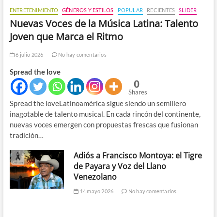
ENTRETENIMIENTO
GÉNEROS Y ESTILOS
POPULAR
RECIENTES
SLIDER
Nuevas Voces de la Música Latina: Talento
Joven que Marca el Ritmo
6 julio 2026
No hay comentarios
Spread the love
0
Shares
Spread the loveLatinoamérica sigue siendo un semillero
inagotable de talento musical. En cada rincón del continente,
nuevas voces emergen con propuestas frescas que fusionan
tradición…
Adiós a Francisco Montoya: el Tigre
de Payara y Voz del Llano
Venezolano
14 mayo 2026
No hay comentarios