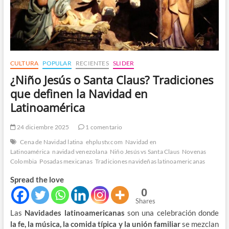
CULTURA
POPULAR
RECIENTES
SLIDER
¿Niño Jesús o Santa Claus? Tradiciones
que definen la Navidad en
Latinoamérica
24 diciembre 2025
1 comentario
Cena de Navidad latina
ehplustv.com
Navidad en
Latinoamérica
navidad venezolana
Niño Jesús vs Santa Claus
Novenas
Colombia
Posadas mexicanas
Tradiciones navideñas latinoamericanas
Spread the love
0
Shares
Las
Navidades latinoamericanas
son una celebración donde
la fe, la música, la comida típica y la unión familiar
se mezclan