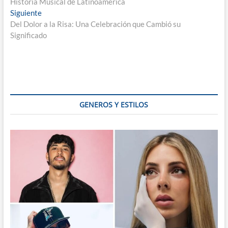
Historia Musical de Latinoamérica
entradas
Entrada
Siguiente
siguiente:
Del Dolor a la Risa: Una Celebración que Cambió su
Significado
GENEROS Y ESTILOS