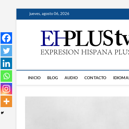
Saltar
jueves, agosto 06, 2026
al
contenido
INICIO
BLOG
AUDIO
CONTACTO
IDIOMA