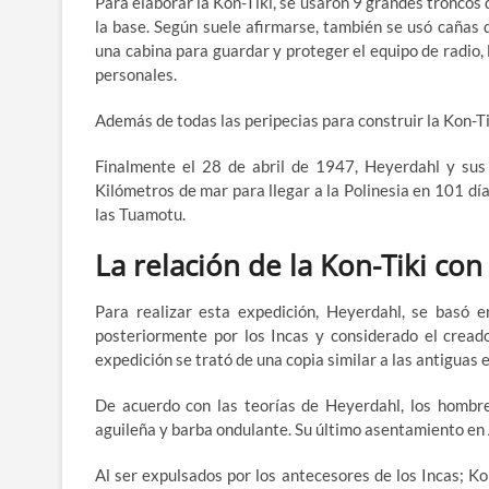
Para elaborar la Kon-Tiki, se usaron 9 grandes tronco
la base. Según suele afirmarse, también se usó cañas 
una cabina para guardar y proteger el equipo de radio, 
personales.
Además de todas las peripecias para construir la Kon-Ti
Finalmente el 28 de abril de 1947, Heyerdahl y sus
Kilómetros de mar para llegar a la Polinesia en 101 día
las Tuamotu.
La relación de la Kon-Tiki con
Para realizar esta expedición, Heyerdahl, se basó e
posteriormente por los Incas y considerado el creado
expedición se trató de una copia similar a las antiguas
De acuerdo con las teorías de Heyerdahl, los hombres
aguileña y barba ondulante. Su último asentamiento en A
Al ser expulsados por los antecesores de los Incas; Ko