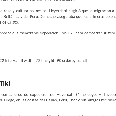
a raza y cultura polinesias, Heyerdahl, sugirió que la migración a 
ia Británica y del Perú. De hecho, aseguraba que los primeros colon
s de Cristo.
mprendió la memorable expedición Kon-Tiki, para demostrar su teor
22 interval=8 width=728 height=90 orderby=rand]
Tiki
os compañeros de expedición de Heyerdahl (4 noruegos y 1 suec
i. Luego, en las costas del Callao, Perú, Thor y sus amigos recibier