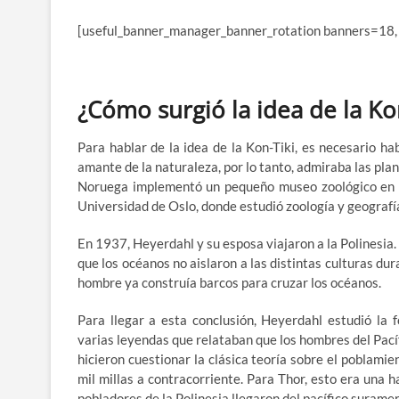
[useful_banner_manager_banner_rotation banners=18,
¿Cómo surgió la idea de la Ko
Para hablar de la idea de la Kon-Tiki, es necesario h
amante de la naturaleza, por lo tanto, admiraba las plan
Noruega implementó un pequeño museo zoológico en su
Universidad de Oslo, donde estudió zoología y geografí
En 1937, Heyerdahl y su esposa viajaron a la Polinesia
que los océanos no aislaron a las distintas culturas du
hombre ya construía barcos para cruzar los océanos.
Para llegar a esta conclusión, Heyerdahl estudió la 
varias leyendas que relataban que los hombres del Pacífi
hicieron cuestionar la clásica teoría sobre el poblamie
mil millas a contracorriente. Para Thor, esto era una 
pobladores de la Polinesia llegaron del pacífico surameri