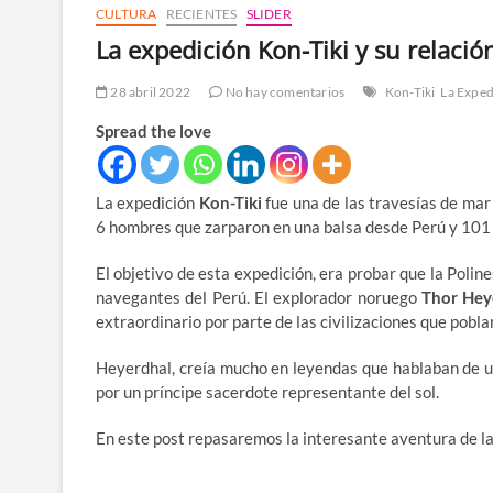
CULTURA
RECIENTES
SLIDER
La expedición Kon-Tiki y su relaci
28 abril 2022
No hay comentarios
Kon-Tiki
La Exped
Spread the love
La expedición
Kon-Tiki
fue una de las travesías de mar
6 hombres que zarparon en una balsa desde Perú y 101 d
El objetivo de esta expedición, era probar que la Poli
navegantes del Perú. El explorador noruego
Thor Hey
extraordinario por parte de las civilizaciones que poblar
Heyerdhal, creía mucho en leyendas que hablaban de u
por un príncipe sacerdote representante del sol.
En este post repasaremos la interesante aventura de la 