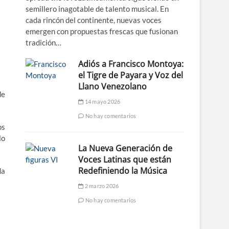
semillero inagotable de talento musical. En
cada rincón del continente, nuevas voces
emergen con propuestas frescas que fusionan
tradición…
Adiós a Francisco Montoya:
el Tigre de Payara y Voz del
Llano Venezolano
de
14 mayo 2026
No hay comentarios
os
lo
La Nueva Generación de
Voces Latinas que están
Redefiniendo la Música
da
2 marzo 2026
No hay comentarios