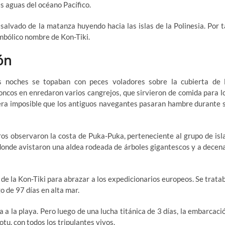
as aguas del océano Pacífico.
 salvado de la matanza huyendo hacia las islas de la Polinesia. Por t
imbólico nombre de Kon-Tiki.
ón
s noches se topaban con peces voladores sobre la cubierta de 
oncos en enredaron varios cangrejos, que sirvieron de comida para l
 era imposible que los antiguos navegantes pasaran hambre durante 
os observaron la costa de Puka-Puka, perteneciente al grupo de isl
 donde avistaron una aldea rodeada de árboles gigantescos y a decen
de la Kon-Tiki para abrazar a los expedicionarios europeos. Se trata
o de 97 días en alta mar.
a a la playa. Pero luego de una lucha titánica de 3 días, la embarcaci
otu, con todos los tripulantes vivos.