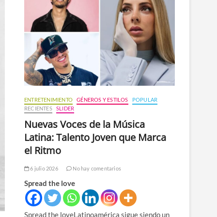
n
ú
ENTRETENIMIENTO
GÉNEROS Y ESTILOS
POPULAR
RECIENTES
SLIDER
Nuevas Voces de la Música
Latina: Talento Joven que Marca
el Ritmo
6 julio 2026
No hay comentarios
Spread the love
Spread the loveLatinoamérica sigue siendo un