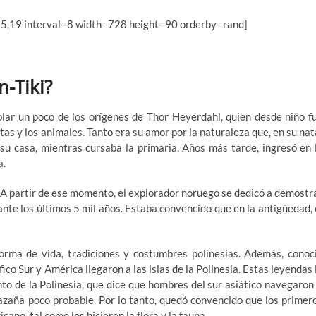
 5,19 interval=8 width=728 height=90 orderby=rand]
n-Tiki?
ablar un poco de los orígenes de Thor Heyerdahl, quien desde niño f
tas y los animales. Tanto era su amor por la naturaleza que, en su nat
 casa, mientras cursaba la primaria. Años más tarde, ingresó en 
a.
. A partir de ese momento, el explorador noruego se dedicó a demostr
rante los últimos 5 mil años. Estaba convencido que en la antigüedad, 
forma de vida, tradiciones y costumbres polinesias. Además, conoc
co Sur y América llegaron a las islas de la Polinesia. Estas leyendas 
nto de la Polinesia, que dice que hombres del sur asiático navegaron
hazaña poco probable. Por lo tanto, quedó convencido que los primer
cano, tal como los hicieron la flora y la fauna.