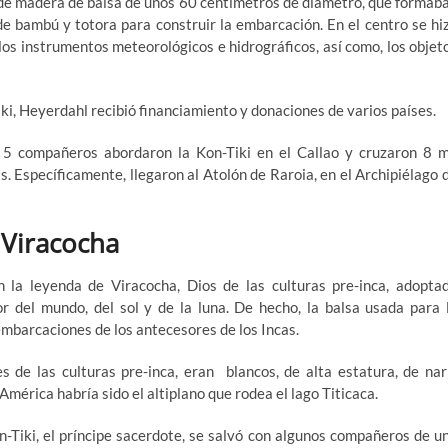
s de madera de balsa de unos 60 centímetros de diámetro, que formab
de bambú y totora para construir la embarcación. En el centro se hi
los instrumentos meteorológicos e hidrográficos, así como, los objet
ki, Heyerdahl recibió financiamiento y donaciones de varios países.
 5 compañeros abordaron la Kon-Tiki en el Callao y cruzaron 8 m
s. Específicamente, llegaron al Atolón de Raroia, en el Archipiélago 
 Viracocha
n la leyenda de Viracocha, Dios de las culturas pre-inca, adopta
r del mundo, del sol y de la luna. De hecho, la balsa usada para 
 embarcaciones de los antecesores de los Incas.
 de las culturas pre-inca, eran blancos, de alta estatura, de nar
mérica habría sido el altiplano que rodea el lago Titicaca.
n-Tiki, el príncipe sacerdote, se salvó con algunos compañeros de u