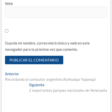
Web
Guarda mi nombre, correo electrónico y web en este
navegador para la próxima vez que comente.
Navegación
Entrada
Anterior
anterior:
Recordando al cantautor argentino Atahualpa Yupanqui
de
Entrada
Siguiente
entradas
siguiente:
2 importantes parques nacionales de Venezuela