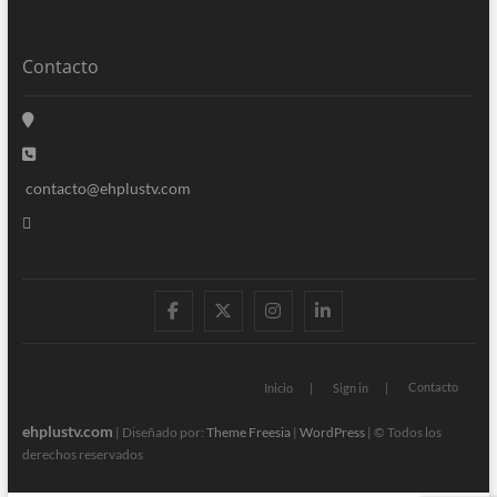
Contacto
contacto@ehplustv.com
facebook
twitter
instagram
linkedin
Contacto
Inicio
Sign in
ehplustv.com
| Diseñado por:
Theme Freesia
|
WordPress
| © Todos los
derechos reservados