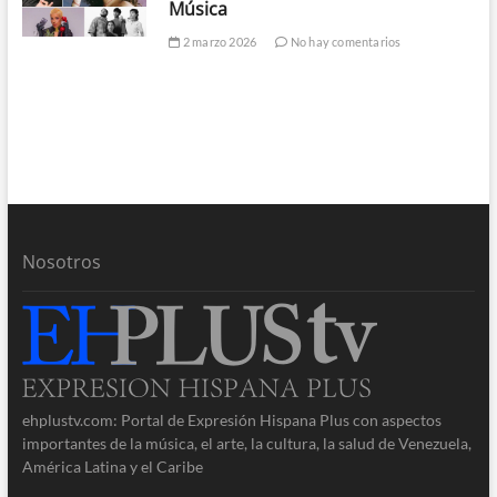
Música
2 marzo 2026
No hay comentarios
Nosotros
ehplustv.com: Portal de Expresión Hispana Plus con aspectos
importantes de la música, el arte, la cultura, la salud de Venezuela,
América Latina y el Caribe