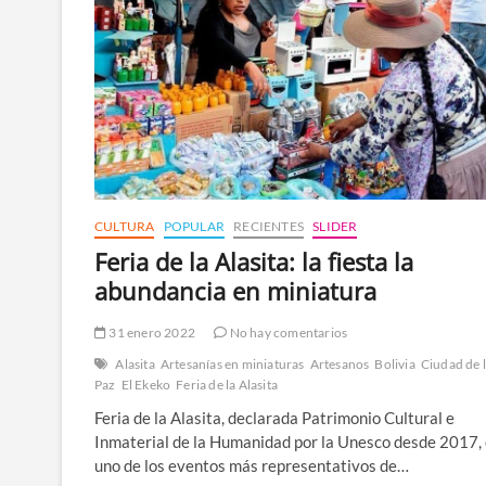
CULTURA
POPULAR
RECIENTES
SLIDER
Feria de la Alasita: la fiesta la
abundancia en miniatura
31 enero 2022
No hay comentarios
Alasita
Artesanías en miniaturas
Artesanos
Bolivia
Ciudad de 
Paz
El Ekeko
Feria de la Alasita
Feria de la Alasita, declarada Patrimonio Cultural e
Inmaterial de la Humanidad por la Unesco desde 2017,
uno de los eventos más representativos de…