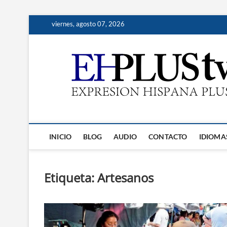
Saltar
viernes, agosto 07, 2026
al
contenido
INICIO
BLOG
AUDIO
CONTACTO
IDIOMA
Etiqueta:
Artesanos