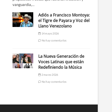
vanguardia,…
Adiós a Francisco Montoya:
el Tigre de Payara y Voz del
Llano Venezolano
14 mayo 2026
No hay comentarios
La Nueva Generación de
Voces Latinas que están
Redefiniendo la Música
2 marzo 2026
No hay comentarios