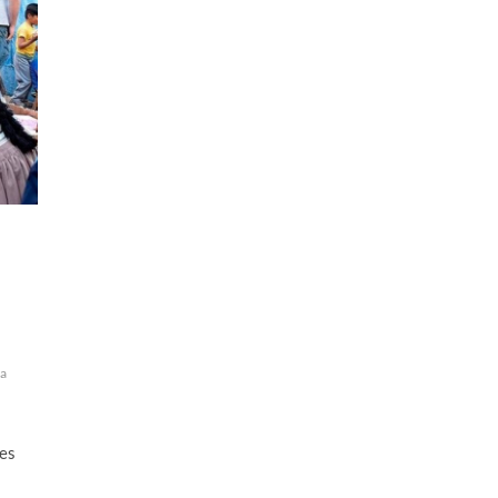
la
 es