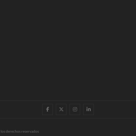
facebook
twitter
instagram
linkedin
 los derechos reservados