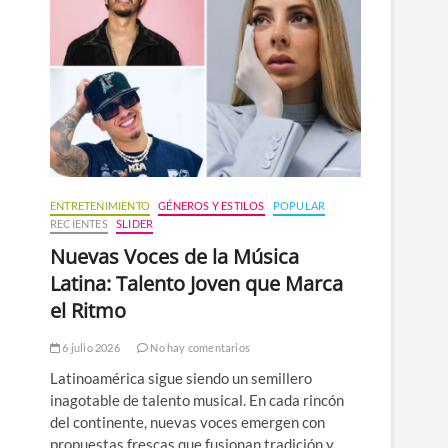
n
ú
ENTRETENIMIENTO
GÉNEROS Y ESTILOS
POPULAR
RECIENTES
SLIDER
Nuevas Voces de la Música
Latina: Talento Joven que Marca
el Ritmo
6 julio 2026
No hay comentarios
Latinoamérica sigue siendo un semillero
inagotable de talento musical. En cada rincón
del continente, nuevas voces emergen con
propuestas frescas que fusionan tradición y