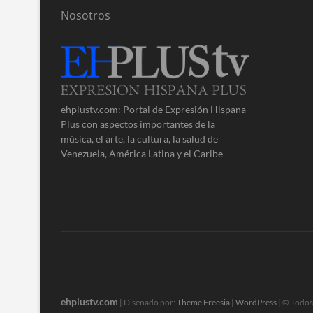
Nosotros
ehplustv.com: Portal de Expresión Hispana
Plus con aspectos importantes de la
música, el arte, la cultura, la salud de
Venezuela, América Latina y el Caribe
ehplustv.com
| Diseñado por:
Theme Freesia
|
WordPress
| © Todos