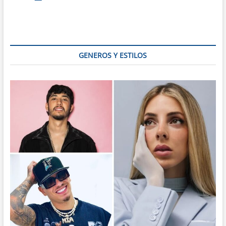
Cerati:
La
Leyenda
del
Rock
Latino
GENEROS Y ESTILOS
que
Marcó
a
Generaciones