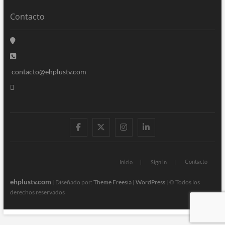
Contacto
contacto@ehplustv.com
facebook
twitter
instagram
linkedin
Contacto
Inicio
Sign in
ehplustv.com
| Diseñado por:
Theme Freesia
|
WordPress
| © Todos los
derechos reservados