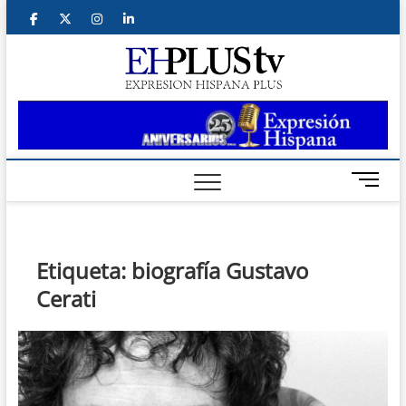
Saltar
facebook
twitter
instagram
linkedin
al
contenido
ehplus
EXPRESIÓN
HISPANA PLUS
B
o
t
ó
n
Etiqueta:
biografía Gustavo
d
Cerati
e
m
e
n
ú