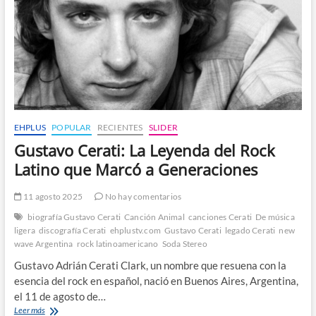
EHPLUS
POPULAR
RECIENTES
SLIDER
Gustavo Cerati: La Leyenda del Rock
Latino que Marcó a Generaciones
11 agosto 2025
No hay comentarios
biografía Gustavo Cerati
Canción Animal
canciones Cerati
De música
ligera
discografía Cerati
ehplustv.com
Gustavo Cerati
legado Cerati
new
wave Argentina
rock latinoamericano
Soda Stereo
Gustavo Adrián Cerati Clark, un nombre que resuena con la
esencia del rock en español, nació en Buenos Aires, Argentina,
el 11 de agosto de…
Gustavo
Leer más