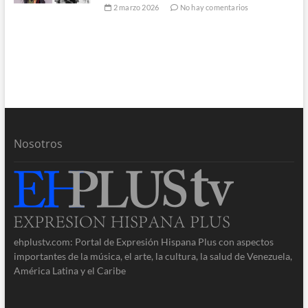
2 marzo 2026
No hay comentarios
Nosotros
ehplustv.com: Portal de Expresión Hispana Plus con aspectos
importantes de la música, el arte, la cultura, la salud de Venezuela,
América Latina y el Caribe